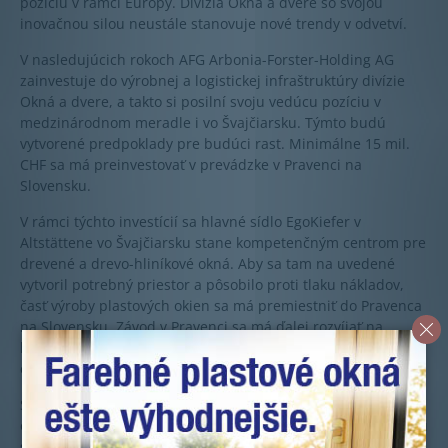
pozíciu v rámci Európy. Divízia Okná a dvere so svojou
inovačnou silou neustále stanovuje nové trendy v odvetví.
V nasledujúcich rokoch AFG Arbonia-Forster-Holding AG
zainvestuje do výrobnej a logistickej infraštruktúry divízie
Okná a dvere, a takto si posilní svoju vedúcu pozíciu v
medzinárodnom meradle i vo Švajčiarsku. Týmto budú
vytvorené predpoklady pre budúci rast. Minimálne 15 mil.
CHF sa má preinvestovať v prevádzke v Pravenci na
Slovensku.
V rámci týchto investícií sa hlavné sídlo EgoKiefer v
Altstättene vo Švajčiarsku stane kompetenčným centrom pre
drevené a drevo-hliníkové okná. Aby sa tam na uvedené
vytvoril potrebný priestor a pôsobilo proti tlaku nákladov,
časť výroby plastových okien sa má premiestniť do Pravenca
na Slovensku. Závod v Pravenci sa má ďalej rozvíjať na
kompetenčné centrum pre kvalitné plastové okná pre
európske trhy.
S investíciami a vytvorením kompetenčných centier sa spája
optimalizácia v oblasti obstarávania, výroby a logistiky. Spolu
s akvizíciou vedúceho poľského výrobcu okien Dobroplast,