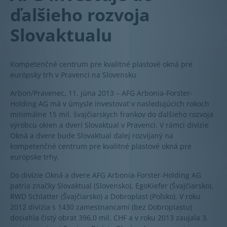
ďalšieho rozvoja
Slovaktualu
Kompetenčné centrum pre kvalitné plastové okná pre
európsky trh v Pravenci na Slovensku
Arbon/Pravenec, 11. júna 2013 – AFG Arbonia-Forster-
Holding AG má v úmysle investovať v nasledujúcich rokoch
minimálne 15 mil. švajčiarskych frankov do ďalšieho rozvoja
výrobcu okien a dverí Slovaktual v Pravenci. V rámci divízie
Okná a dvere bude Slovaktual ďalej rozvíjaný na
kompetenčné centrum pre kvalitné plastové okná pre
európske trhy.
Do divízie Okná a dvere AFG Arbonia-Forster-Holding AG
patria značky Slovaktual (Slovensko), EgoKiefer (Švajčiarsko),
RWD Schlatter (Švajčiarsko) a Dobroplast (Poľsko). V roku
2012 divízia s 1430 zamestnancami (bez Dobroplastu)
dosiahla čistý obrat 396,0 mil. CHF a v roku 2013 zaujala 3.