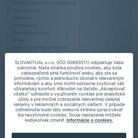
Manuály a vyhlásenia o parametroch
Cenová ponuka
Spoločnosť
Slovník pojmov
Často kladené otázky
Kontakt
Staňte sa zmluvným predajcom
Mapa stránky
Zásady používania súborov cookie
SLOVAKTUAL s.r.o. (IČO 00693511) rešpektuje Vaše
súkromie. Naša stránka používa cookies, aby bola
Nastavenie cookies
zabezpečená plná funkčnosť webu, aby ste sa
Oznámenie nekalých praktík
pohodlne, rýchlo a jednoducho dostali k relevantným
informáciám a aby sme mohli sústavne zvyšovať váš
užívateľský komfort. Kliknutím na tlačidlo „Akceptovať
všetko" súhlasíte s využívaním cookies pre analytické
účely a pre možné zobrazenie relevantnej cielenej
reklamy v reklamných a sociálnych sieťach. V prípade
odmietnutia bude táto webová stránka spracovávať
iba nevyhnutné cookies. Svoje nastavenia môžete
kedykoľvek zmeniť.
Informácie o cookies.