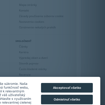
Mapa stránky
Kontakt
Zásady používania súborov cookie
Nastavenia cookies
Oznámenie nekalých praktík
SPOLOČNOSŤ
Články
Kariéra
Výpredaj okien a dverí
Slovník pojmov
Často kladené otázky
Recenzie
GDPR
še súkromie. Naša
lná funkčnosť webu,
Akceptovať všetko
li k relevantným
 váš užívateľský
úhlasíte s využívaním
Odmietnuť všetko
 relevantnej cielenej