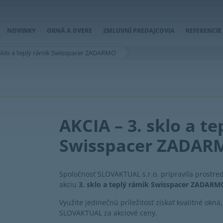
NOVINKY
OKNÁ A DVERE
ZMLUVNÍ PREDAJCOVIA
REFERENCIE
 sklo a teplý rámik Swisspacer ZADARMO
AKCIA – 3. sklo a t
Swisspacer ZADAR
Spoločnosť SLOVAKTUAL s.r.o. pripravila prostre
akciu
3. sklo a teplý rámik Swisspacer ZADARM
Využite jedinečnú príležitosť získať kvalitné okná
SLOVAKTUAL za akciové ceny.