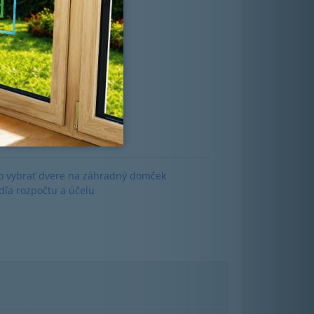
AKTUAL Pasiv
o vybrať dvere na záhradný domček
dľa rozpočtu a účelu