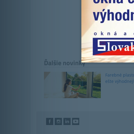
Ďalšie novinky
Farebné plast
ešte výhodnej