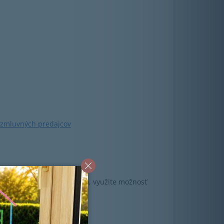
 zmluvných predajcov
úť so zmluvným predajcom, využite možnosť
uky: