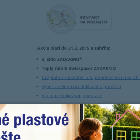
Akcia platí do 31.3. 2015 a zahŕňa:
3. sklo ZADARMO*
Teplý rámik Swisspacer ZADARMO
bezplatnú konzultáciu a poradenstvo u našich
výber z celého produktového portfólia
istotu certifikovanej montáže
vypracovanie cenovej ponuky na mieru
Ak máte málo času a nedá sa Vám osobne stretn
ON-LINE formulára na vypracovanie cenovej pon