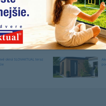
* bonus 3.sklo zadarmo platí pre výrobky SLOV
Uverejnené: 13.3.2015
ové okná SLOVAKTUAL teraz
Ak
šie
po