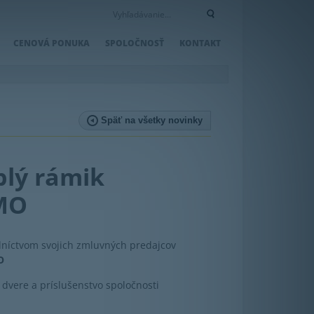
CENOVÁ PONUKA
SPOLOČNOSŤ
KONTAKT
Späť na všetky novinky
eplý rámik
MO
dníctvom svojich zmluvných predajcov
O
, dvere a príslušenstvo spoločnosti