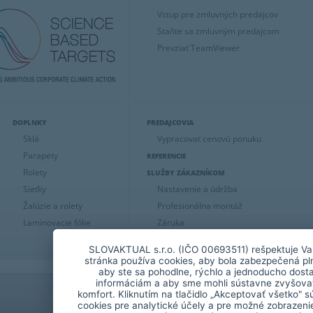
Vstup pre zmluvných predajcov
Staňte sa zmluvným predajcom
Prevziať TeamViewer
DOPLNKY
PREDAJCOVIA
Sklá
Vypracovať cenovú ponuku
Parapety
REFERENCIE
Rolety
SLUŽBY ZÁKAZNÍKOM
Sieťky
Nastavenie a údržba
Žalúzie a rolety
Profesionálna montáž
Laminovacie fólie
Záruka
Manuály a vyhlásenia o parametroch
SLOVAKTUAL s.r.o. (IČO 00693511) rešpektuje Va
stránka používa cookies, aby bola zabezpečená p
aby ste sa pohodlne, rýchlo a jednoducho dosta
informáciám a aby sme mohli sústavne zvyšovať
komfort. Kliknutím na tlačidlo „Akceptovať všetko" s
cookies pre analytické účely a pre možné zobrazenie