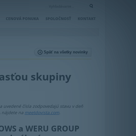
CENOVÁ PONUKA
SPOLOČNOSŤ
KONTAKT
Späť na všetky novinky
asťou skupiny
 a uvedené čísla zodpovedajú stavu v deň
A nájdete na
meetdovista.com
.
DOWS a WERU GROUP