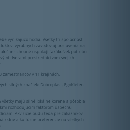
e vynikajúco hodia. Všetky tri spoločnosti
oduktov, výrobných závodov aj postavenia na
poločne schopné uspokojiť akúkoľvek potrebu
ovými dverami prostredníctvom svojich
.
500 zamestnancov v 11 krajinách.
vých silných značiek: Dobroplast, EgoKiefer,
 všetky majú silné lokálne korene a pôsobia
zníkmi rozhodujúcim faktorom úspechu
ciám. Akvizície budú teda pre zákazníkov
národné a kultúrne preferencie na všetkých
p.