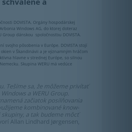
 schválené a
čnosti DOVISTA. Orgány hospodárskej
ti Arbonia Windows AG, do ktorej doteraz
U Group dánskou spoločnosťou DOVISTA.
aní svojho pôsobenia v Európe. DOVISTA stojí
 okien v Škandinávii a je významným hráčom
tívna hlavne v strednej Európe, so silnou
u a Nemecku. Skupina WERU má vedúce
u. Tešíme sa, že môžeme privítať
ia Windows a WERU Group.
znamená začiatok posilňovania
využijeme kombinované know-
j skupiny, a tak budeme môcť
vorí Allan Lindhard Jørgensen,