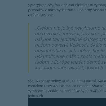
Synergia sa očakáva v oblasti efektívnosti výrob
poznatkov o miestnych trhoch. Spoločný rast na 
cieľom akvizície.
„Cieľom nie je byť nevyhnutne na
do rozvoja a inovácií, aby sme 
nákupe tak jedinečné skúsenosti
našom odvetví. Veľkosť a škálov
dosiahnutie našich cieľov. Spol
uskutočnenie nášho spoločného 
ľuďom v Európe vnášať denné sve
každodenného života“
, hovorí A
Všetky značky rodiny DOVISTA budú pokračovať 
modelom DOVISTA: Distinctive Brands – Shared Ex
vyrábané a predávané pod súčasnými značkami 
jednotiek.