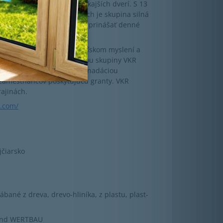
vertikálnych okien a vonkajších dverí. S 13
 zamestnancami na 10 trhoch je skupina silná
, vedená spoločným cieľom prinášať denné
a ľudí.
ánskom dizajne, podnikateľskom myslení a
 1941. Spoločnosť je súčasťou skupiny VKR
R Holding A/S, rodinného a nadáciou
 zamestnancov poskytujúcu granty. VKR
rajinách.
a.com/
jčiarsko
bané z dreva, drevo-hliníka, z plastu, plast-
 and WERTBAU