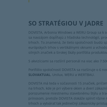
SO STRATÉGIOU V JADRE
DOVISTA, Arbonia Windows a WERU Group sa k seb
sa navzájom dopĺňajú z hľadiska technológií, pr
trhoch. To znamená, že tieto spoločnosti budú s
európskych trhov s vertikálnymi oknami a vchod
silných značiek a širokej škály portfólia produktov
S akvizíciami sa rozšíril personál na viac ako 7.
Portfólio spoločností DOVISTA sa rozširuje o 6 no
SLOVAKTUAL
, Unilux, WERU a WERTBAU.
DOVISTA má teda v súčasnosti 15 značiek, pričom
na trhoch, kde je pri výbere okien a dverí záka
porozumenie miestnemu stavebnému štýlu a tradí
prínosom, pretože DOVISTA dokáže splniť rôzne 
trhoch a vytvárať tak jedinečný zákaznícky prístu