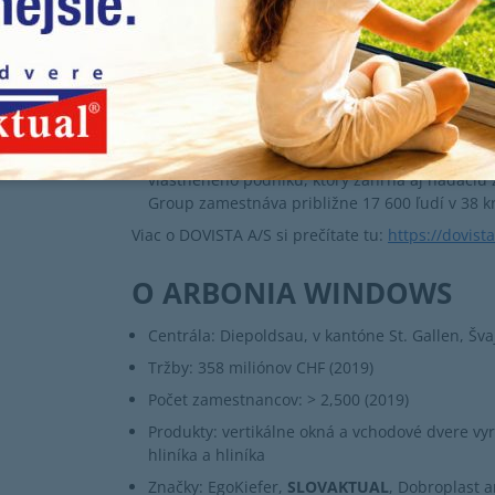
DOVISTA
je popredným európskym dodávateľom 
charakteristickými značkami a približne 7 000
na lokálnej úrovni a medzinárodne prepojená
svetlo a čerstvý vzduch do každodenného život
DOVISTA stavia na dedičstve zakorenenom v d
znalostiach odvetvia, ktoré siahajú až do roku
Group a je v plnom vlastníctve spoločnosti VK
vlastneného podniku, ktorý zahŕňa aj nadáciu
Group zamestnáva približne 17 600 ľudí v 38 k
Viac o DOVISTA A/S si prečítate tu:
https://dovist
O ARBONIA WINDOWS
Centrála: Diepoldsau, v kantóne St. Gallen, Šva
Tržby: 358 miliónov CHF (2019)
Počet zamestnancov: > 2,500 (2019)
Produkty: vertikálne okná a vchodové dvere vyrá
hliníka a hliníka
Značky: EgoKiefer,
SLOVAKTUAL
, Dobroplast