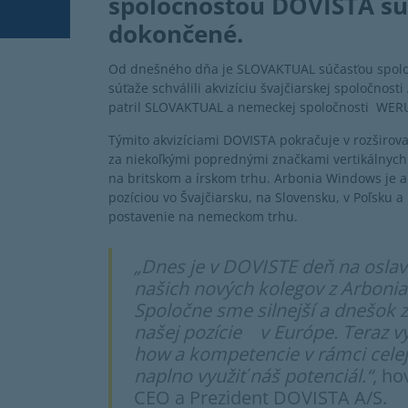
spoločnosťou DOVISTA sú
dokončené.
Od dnešného dňa je SLOVAKTUAL súčasťou spolo
súťaže schválili akvizíciu švajčiarskej spoločnos
patril SLOVAKTUAL a nemeckej spoločnosti WER
Týmito akvizíciami DOVISTA pokračuje v rozširov
za niekoľkými poprednými značkami vertikálnych
na britskom a írskom trhu. Arbonia Windows je ak
pozíciou vo Švajčiarsku, na Slovensku, v Poľsk
postavenie na nemeckom trhu.
„Dnes je v DOVISTE deň na oslav
našich nových kolegov z Arbon
Spoločne sme silnejší a dnešok 
našej pozície v Európe. Teraz 
how a kompetencie v rámci cele
naplno využiť náš potenciál.“
, ho
CEO a Prezident DOVISTA A/S.