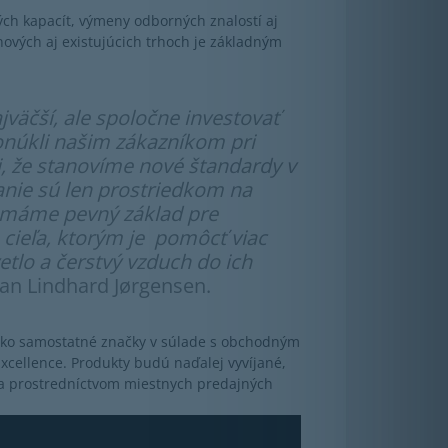
ných kapacít, výmeny odborných znalostí aj
nových aj existujúcich trhoch je základným
jväčší, ale spoločne investovať
ponúkli našim zákazníkom pri
, že stanovíme nové štandardy v
anie sú len prostriedkom na
u máme pevný základ pre
cieľa, ktorým je pomôcť viac
tlo a čerstvý vzduch do ich
llan Lindhard Jørgensen.
ako samostatné značky v súlade s obchodným
cellence. Produkty budú naďalej vyvíjané,
a prostredníctvom miestnych predajných