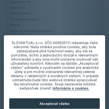
Cenová ponuka
Spoločnosť
Slovník pojmov
Často kladené otázky
Kontakt
Staňte sa zmluvným predajcom
Mapa stránky
Zásady používania súborov cookie
SLOVAKTUAL s.r.o. (IČO 00693511) rešpektuje Vaše
súkromie. Naša stránka používa cookies, aby bola
Nastavenie cookies
zabezpečená plná funkčnosť webu, aby ste sa
Oznámenie nekalých praktík
pohodlne, rýchlo a jednoducho dostali k relevantným
informáciám a aby sme mohli sústavne zvyšovať váš
užívateľský komfort. Kliknutím na tlačidlo „Akceptovať
všetko" súhlasíte s využívaním cookies pre analytické
účely a pre možné zobrazenie relevantnej cielenej
reklamy v reklamných a sociálnych sieťach. V prípade
odmietnutia bude táto webová stránka spracovávať
iba nevyhnutné cookies. Svoje nastavenia môžete
kedykoľvek zmeniť.
Informácie o cookies.
Akceptovať všetko