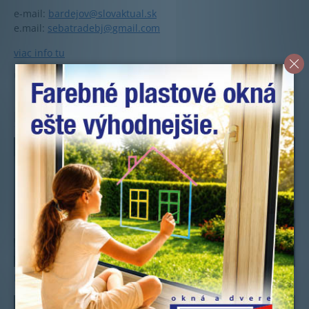
e-mail:
bardejov@slovaktual.sk
e.mail:
sebatradebj@gmail.com
viac info tu
Uverejnené: 7.2.2019
Ďalšie novinky
Novootvorená predajňa okien v Námestove