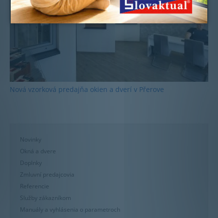
Nová vzorková predajňa okien a dverí v Přerove
Novinky
Okná a dvere
Doplnky
Zmluvní predajcovia
Referencie
Služby zákazníkom
Manuály a vyhlásenia o parametroch