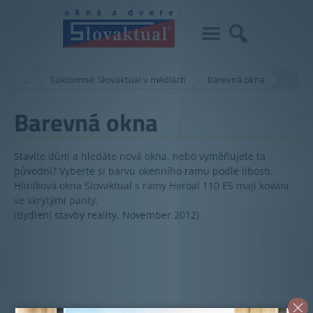
…
Súkromné: Slovaktual v médiách
Barevná okna
Barevná okna
Stavíte dům a hledáte nová okna, nebo vyměňujete ta
původní? Vyberte si barvu okenního rámu podle libosti.
Hliníková okna Slovaktual s rámy Heroal 110 ES mají kování
se skrytými panty.
(Bydlení stavby reality, November 2012)