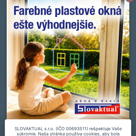
Novinky
Okná a dvere
Doplnky
Zmluvní predajcovia
Referencie
Služby zákazníkom
Manuály a vyhlásenia o parametroch
Cenová ponuka
Spoločnosť
Slovník pojmov
Často kladené otázky
Kontakt
Staňte sa zmluvným predajcom
Mapa stránky
Zásady používania súborov cookie
SLOVAKTUAL s.r.o. (IČO 00693511) rešpektuje Vaše
súkromie. Naša stránka používa cookies, aby bola
Nastavenie cookies