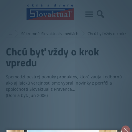
…
Súkromné: Slovaktual v médiách
Chcú byť vždy o krok vp
Chcú byť vždy o krok
vpredu
Spomedzi pestrej ponuky produktov, ktoré zaujali odbornú
ako aj laickú verejnosť, sme vybrali novinky z portfólia
spoločnosti Slovaktual z Pravenca…
(Dom a byt, Jún 2006)