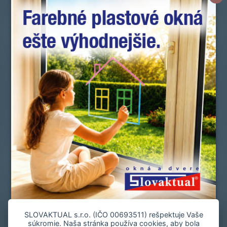
Novinky
Okná a dvere
Doplnky
Zmluvní predajcovia
Referencie
Služby zákazníkom
Manuály a vyhlásenia o parametroch
Cenová ponuka
Spoločnosť
Slovník pojmov
Často kladené otázky
Kontakt
Staňte sa zmluvným predajcom
Mapa stránky
Zásady používania súborov cookie
SLOVAKTUAL s.r.o. (IČO 00693511) rešpektuje Vaše
súkromie. Naša stránka používa cookies, aby bola
Nastavenie cookies