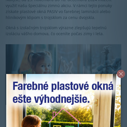
využiť našu špeciálnu zimnú akciu. V rámci tejto ponuky
získate plastové okná PASIV vo farebnej laminácii alebo
hliníkovým klipom s trojsklom za cenu dvojskla.
Okná s izolačným trojsklom výrazne zlepšujú tepelnú
izoláciu vášho domova, čo oceníte počas zimy i leta.