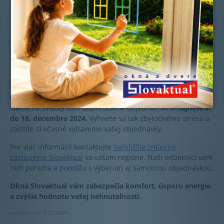
VIAC INFORMÁCIÍ O AKCII
Objednajte si ešte dnes
Nečakajte na zvýšenie cien a zabezpečte si svoje nové okná
od Slovaktual čo najskôr. Vzhľadom na nadchádzajúce
vianočné sviatky vám odporúčame objednať okná
najneskôr
do 18. decembra 2024.
Vyhnete sa tak zbytočnému stresu a
zaistíte si včasné vybavenie vašej objednávky.
Pre viac informácií kontaktujte
najbližšie zmluvné
zastúpenie Slovaktual
vo vašom regióne. Naši odborníci vám
radi poradia a pomôžu s výberom aj samotnou objednávkou.
Okná Slovaktual vám zabezpečia komfort, úsporu energie
a zvýšia hodnotu vašej nehnuteľnosti.
Uverejnené: 5.12.2024