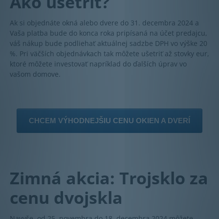
Ako ušetriť?
Ak si objednáte okná alebo dvere do 31. decembra 2024 a
Vaša platba bude do konca roka pripísaná na účet predajcu,
váš nákup bude podliehať aktuálnej sadzbe DPH vo výške 20
%. Pri väčších objednávkach tak môžete ušetriť až stovky eur,
ktoré môžete investovať napríklad do ďalších úprav vo
vašom domove.
CHCEM VÝHODNEJŠIU CENU OKIEN A DVERÍ
Zimná akcia: Trojsklo za
cenu dvojskla
Navyše, od 25. novembra do 18. decembra 2024 môžete