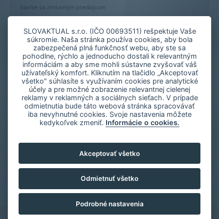
Staňte sa zmluvným predajcom
Mapa stránky
Zásady používania súborov cookie
SLOVAKTUAL s.r.o. (IČO 00693511) rešpektuje Vaše
súkromie. Naša stránka používa cookies, aby bola
Nastavenie cookies
zabezpečená plná funkčnosť webu, aby ste sa
Oznámenie nekalých praktík
pohodlne, rýchlo a jednoducho dostali k relevantným
informáciám a aby sme mohli sústavne zvyšovať váš
užívateľský komfort. Kliknutím na tlačidlo „Akceptovať
všetko" súhlasíte s využívaním cookies pre analytické
účely a pre možné zobrazenie relevantnej cielenej
reklamy v reklamných a sociálnych sieťach. V prípade
odmietnutia bude táto webová stránka spracovávať
iba nevyhnutné cookies. Svoje nastavenia môžete
kedykoľvek zmeniť.
Informácie o cookies.
Akceptovať všetko
Odmietnuť všetko
Podrobné nastavenia