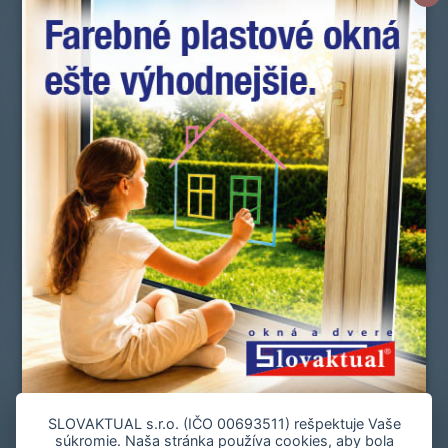
Novinky
Okná a dvere
Doplnky
Zmluvní predajcovia
Referencie
Služby zákazníkom
Manuály a vyhlásenia o parametroch
Cenová ponuka
Spoločnosť
Slovník pojmov
Často kladené otázky
Kontakt
Staňte sa zmluvným predajcom
Mapa stránky
Zásady používania súborov cookie
SLOVAKTUAL s.r.o. (IČO 00693511) rešpektuje Vaše
súkromie. Naša stránka používa cookies, aby bola
Nastavenie cookies