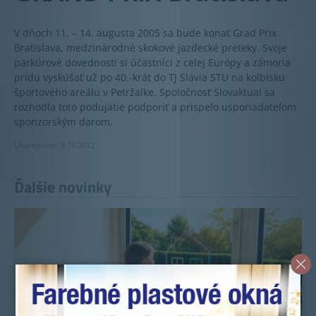
V dňoch 11. – 14. augusta 2005 sa bude konať Grad Prix
Bratislava, medzinárodné skokové jazdecké preteky. Svoje
parkúrové dovednosti si účastníci z celej Európy a zámoria
prídu vyskúšať už po 40.-krát do TJ Slávia STU na kolbisku
športového areálu v Petržalke. Spoločnosť Slovaktual sa
rozhodla toto podujatie podporiť a prispelo usporiadateľom
sponzorským darom.
Uverejnené: 9.11.2012
Ďalšie novinky