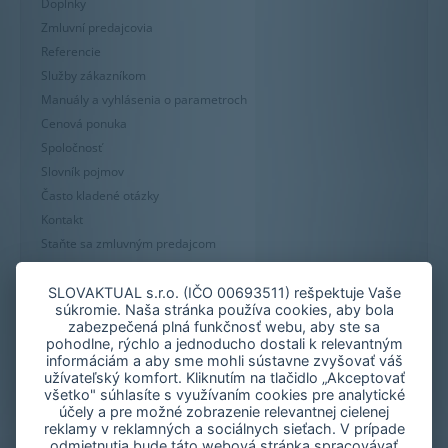
Doplnky
Zmluvní predajcovia
Referencie
Služby zákazníkom
Manuály a vyhlásenia o parametroch
Cenová ponuka
Spoločnosť
Slovník pojmov
Často kladené otázky
Kontakt
Staňte sa zmluvným predajcom
Mapa stránky
Zásady používania súborov cookie
SLOVAKTUAL s.r.o. (IČO 00693511) rešpektuje Vaše
súkromie. Naša stránka používa cookies, aby bola
Nastavenie cookies
zabezpečená plná funkčnosť webu, aby ste sa
Oznámenie nekalých praktík
pohodlne, rýchlo a jednoducho dostali k relevantným
informáciám a aby sme mohli sústavne zvyšovať váš
užívateľský komfort. Kliknutím na tlačidlo „Akceptovať
všetko" súhlasíte s využívaním cookies pre analytické
účely a pre možné zobrazenie relevantnej cielenej
reklamy v reklamných a sociálnych sieťach. V prípade
odmietnutia bude táto webová stránka spracovávať