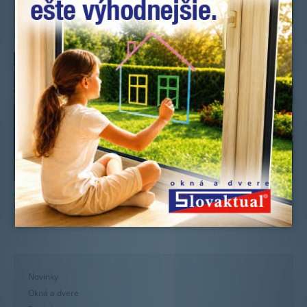
Farebné plastové okná SLOVAKTUAL teraz ešte výhodnejšie
Ako vybrať dvere na záhradný domček podľa rozpočtu a
účelu
Novinky
Okná a dvere