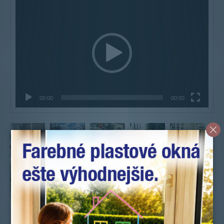
Video
prehrávač
00:00
00:00
Uverejnené: 21.4.2015