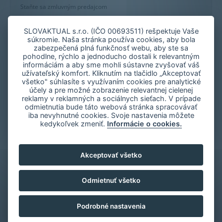
Staňte sa zmluvným predajcom
Mapa stránky
Zásady používania súborov cookie
SLOVAKTUAL s.r.o. (IČO 00693511) rešpektuje Vaše
súkromie. Naša stránka používa cookies, aby bola
Nastavenie cookies
zabezpečená plná funkčnosť webu, aby ste sa
Oznámenie nekalých praktík
pohodlne, rýchlo a jednoducho dostali k relevantným
informáciám a aby sme mohli sústavne zvyšovať váš
užívateľský komfort. Kliknutím na tlačidlo „Akceptovať
všetko" súhlasíte s využívaním cookies pre analytické
účely a pre možné zobrazenie relevantnej cielenej
reklamy v reklamných a sociálnych sieťach. V prípade
odmietnutia bude táto webová stránka spracovávať
iba nevyhnutné cookies. Svoje nastavenia môžete
kedykoľvek zmeniť.
Informácie o cookies.
Akceptovať všetko
Odmietnuť všetko
Podrobné nastavenia