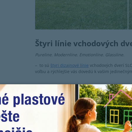
Štyri línie vchodových dv
Pureline. Modernline. Emotionline. Glassline.
– to sú
štyri dizajnové línie
vchodových dverí SL
voľbu a rýchlejšie vás dovedú k vašim jedinečný