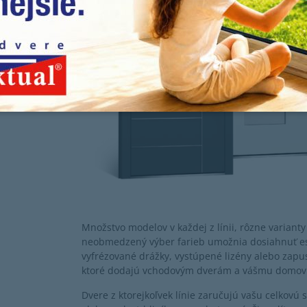
Množstvo modelov v každej z línii, rôzne varianty
neobmedzený výber farieb umožnia dosiahnuť est
vyfrézované drážky, vystúpené lizény alebo zapus
ktoré dodajú vchodovým dverám a vášmu domovu 
Dvere z ktorejkoľvek línie zaručujú vašu celkovú s