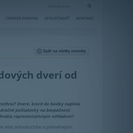
CENOVÁ PONUKA
SPOLOČNOSŤ
KONTAKT
Späť na všetky novinky
dových dverí od
stihnú? Dvere, ktoré do bodky naplnia
 náročné požiadavky na bezpečnosť,
uchvátia reprezentatívnym vzhľadom?
ale ešte jednoduchšie a pohodlnejšie.