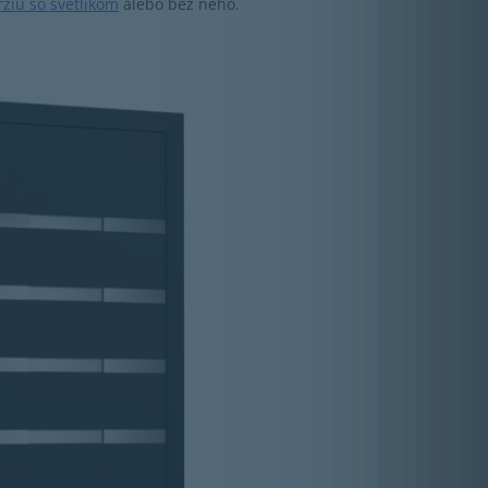
rziu so svetlíkom
alebo bez neho.