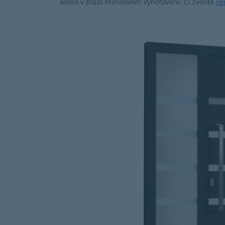
alebo v plast-hliníkovom vyhotovení. Či zvolíte
ve