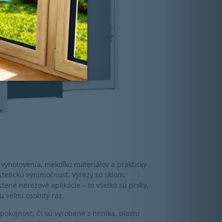
 vyhotovenia, niekoľko materiálov a prakticky
etickú výnimočnosť. Výrezy so sklom,
tené nerezové aplikácie – to všetko sú prvky,
veľmi osobitý ráz.
pokojnosť. Či sú vyrobené z hliníka, plastu