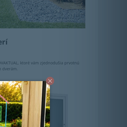
erí
OVAKTUAL, ktoré vám zjednodušia prvotnú
m dverám.