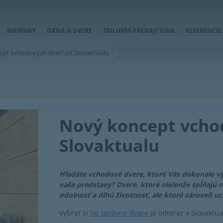
NOVINKY
OKNÁ A DVERE
ZMLUVNÍ PREDAJCOVIA
REFERENCIE
pt vchodových dverí od Slovaktualu
Nový koncept vcho
Slovaktualu
Hľadáte vchodové dvere, ktoré Vás dokonale vy
vaše predstavy? Dvere, ktoré nielenže spĺňajú
odolnosť a dlhú životnosť, ale ktoré zároveň 
Vybrať si
tie správne dvere
je odteraz v Slovaktu