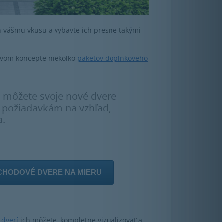
ch vášmu vkusu a vybavte ich presne takými
ovom koncepte niekoľko
paketov doplnkového
 môžete svoje nové dvere
m požiadavkám na vzhľad,
a.
CHODOVÉ DVERE NA MIERU
 dverí
ich môžete kompletne vizualizovať a