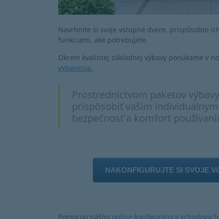
Navrhnite si svoje vstupné dvere, prispôsobte i
funkciami, aké potrebujete.
Okrem kvalitnej základnej výbavy ponúkame v n
vybavenia.
Prostredníctvom paketov výbavy
prispôsobiť vašim individuálny
bezpečnosť a komfort používani
NAKONFIGURUJTE SI SVOJE V
Pomocou nášho
online konfigurátora vchodových