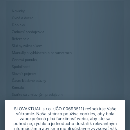
Novinky
Okná a dvere
Doplnky
Zmluvní predajcovia
Referencie
Služby zákazníkom
Manuály a vyhlásenia o parametroch
Cenová ponuka
Spoločnosť
Slovník pojmov
Často kladené otázky
Kontakt
Staňte sa zmluvným predajcom
Mapa stránky
Zásady používania súborov cookie
SLOVAKTUAL s.r.o. (IČO 00693511) rešpektuje Vaše
súkromie. Naša stránka používa cookies, aby bola
Nastavenie cookies
zabezpečená plná funkčnosť webu, aby ste sa
Oznámenie nekalých praktík
pohodlne, rýchlo a jednoducho dostali k relevantným
informáciám a aby sme mohli sústavne zvyšovať váš