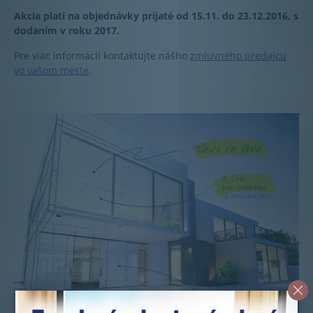
Akcia platí na objednávky prijaté od 15.11. do 23.12.2016, s
dodaním v roku 2017.
Pre viac informácií kontaktujte nášho
zmluvného predajcu
vo vašom meste
.