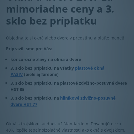
mimoriadne ceny a 3.
sklo bez príplatku
Objednajte si okná alebo dvere v predstihu a plaťte menej!
Pripravili sme pre Vás:
koncoročné zľavy na okná a dvere
3. sklo bez príplatku na všetky
plastové okná
PASIV
(biele aj farebné)
3. sklo bez príplatku na plastové zdvižno-posuvné dvere
HST 85
3. sklo bez príplatku na
hliníkové zdvižno-posuvné
dvere HST 77
Okná s trojsklom sú dnes už štandardom. Dosahujú o cca
40% lepšie tepelnoizolačné vlastnosti ako okná s dvojsklom.