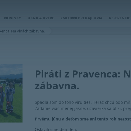
NOVINKY
OKNÁ A DVERE
ZMLUVNÍ PREDAJCOVIA
REFERENCIE
avenca: Na vlnách zábavna.
Piráti z Pravenca: 
zábavna.
Spadla som do toho víru tiež. Teraz chcú odo mň
Zadanie viac-menej jasné, uzávierka sa blíži, pre
Prvému júnu a deťom sme ani tento rok nezostali 
Oslávili sme deň detí.