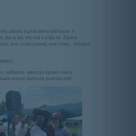
ej zábavy a pirátskeho vyčíňania. S
 kto je kto. Kto má 5 a kto 50. Žiadna
ého, moc modro-bielej, moc slnka… Ostatne,
.
 PIRÁTI.
mu, našťastie, vykazujú vysokú mieru
lávala vetrom šľahnutá pirátska loď?