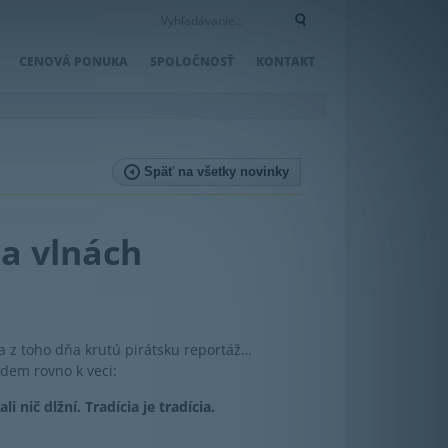
CENOVÁ PONUKA
SPOLOČNOSŤ
KONTAKT
Späť na všetky novinky
Na vlnách
a z toho dňa krutú pirátsku reportáž…
jdem rovno k veci:
nič dlžní. Tradícia je tradícia.