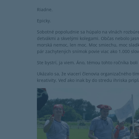
Riadne.
Epicky.
Sobotné popoludnie sa húpalo na vlnách rozbúren
detvákmi a skvelými kolegami. Občas nebolo jasné,
morská nemoc, len moc. Moc smiechu, moc sladk
pár zachytených snímok povie viac ako 1.000 slov
Ste bystrí, ja viem. Áno, témou tohto ročníka boli
Ukázalo sa, že viacerí členovia organizačného tí
kreativity. Veď ako inak by do stredu ihriska prip