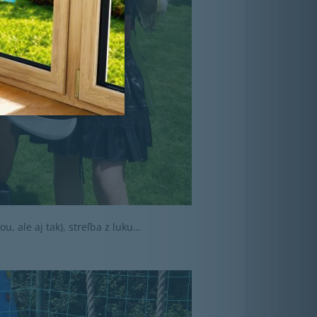
u, ale aj tak), streľba z luku…