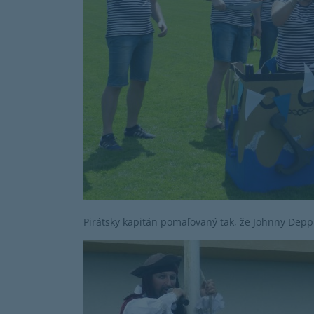
Pirátsky kapitán pomaľovaný tak, že Johnny Depp