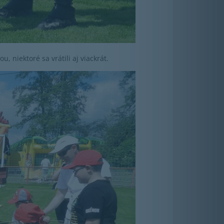
u, niektoré sa vrátili aj viackrát.