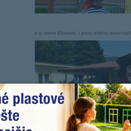
A tu máme Elizabeth, s plnou truhlou slovenských 