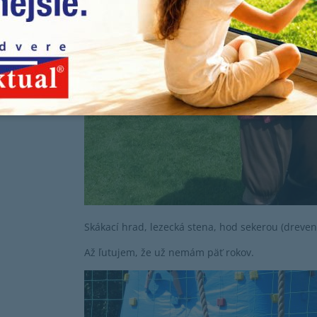
Skákací hrad, lezecká stena, hod sekerou (dreveno
Až ľutujem, že už nemám päť rokov.