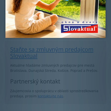
Staňte sa zmluvným predajcom
Slovaktual
Aktuálne hľadáme zmluvných predajcov pre mestá
Bratislava, Dunajská Streda, Košice, Poprad a Prešov.
Partnerský kontakt
Záujemcovia o spoluprácu v oblasti sprostredkovania
predaja, prosím
kontaktujte nás
.