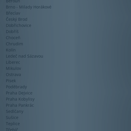
Beroun
Brno - Milady Horákové
Břeclav
Český Brod
Dobřichovice
Dobříš
Choceň
Chrudim
Kolín
Ledeč nad Sázavou
Liberec
Mikulov
Ostrava
Písek
Poděbrady
Praha Dejvice
Praha Kobylisy
Praha Pankrác
Sedlčany
Sušice
Teplice
Třebíč