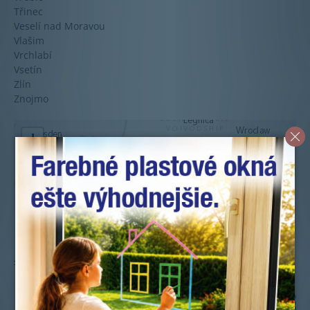
Třinec
Veselí nad Moravou
Vlašim
Vrchlabí
Vsetín
Zlín
Znojmo
+
-