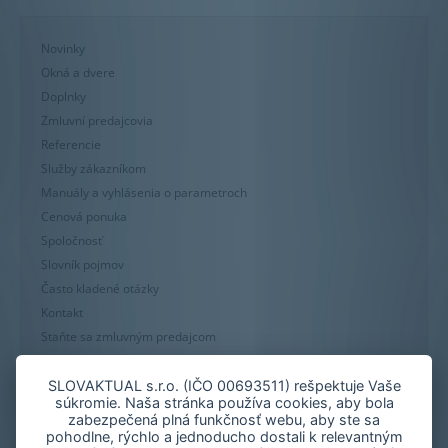
Novinky
Okná a dvere
Doplnky
Zmluvní predajcovia
Referencie
Služby zákazníkom
Manuály a vyhlásenia o parametroch
Cenová ponuka
Spoločnosť
Slovník pojmov
Často kladené otázky
Kontakt
Staňte sa zmluvným predajcom
Mapa stránky
Zásady používania súborov cookie
SLOVAKTUAL s.r.o. (IČO 00693511) rešpektuje Vaše
súkromie. Naša stránka používa cookies, aby bola
Nastavenie cookies
zabezpečená plná funkčnosť webu, aby ste sa
Oznámenie nekalých praktík
pohodlne, rýchlo a jednoducho dostali k relevantným