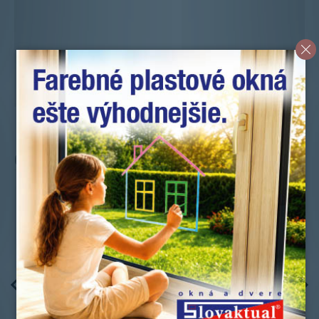
Čo o nás povedali naši zákazníci?
Michal Maják
★★★★★
pred 1 mesiacom
Oslovil som na okna + dvere viac firiem ale
prístup v Slovaktual Piešťany ma presvedčil. od
začiatku až po montáž apsolutne bez výhrad o
všetkom informovali tak isto montážnici šikovný a