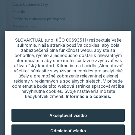
Často kladené otázky
Kontakt
Staňte sa zmluvným predajcom
Mapa stránky
Zásady používania súborov cookie
SLOVAKTUAL s.r.o. (IČO 00693511) rešpektuje Vaše
Nastavenie cookies
súkromie. Naša stránka používa cookies, aby bola
Oznámenie nekalých praktík
zabezpečená plná funkčnosť webu, aby ste sa
pohodlne, rýchlo a jednoducho dostali k relevantným
informáciám a aby sme mohli sústavne zvyšovať váš
užívateľský komfort. Kliknutím na tlačidlo „Akceptovať
všetko" súhlasíte s využívaním cookies pre analytické
účely a pre možné zobrazenie relevantnej cielenej
reklamy v reklamných a sociálnych sieťach. V prípade
odmietnutia bude táto webová stránka spracovávať iba
nevyhnutné cookies. Svoje nastavenia môžete
kedykoľvek zmeniť.
Informácie o cookies.
Akceptovať všetko
Odmietnuť všetko