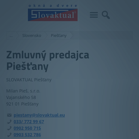
…
Slovensko
Piešťany
Zmluvný predajca
Piešťany
SLOVAKTUAL Piešťany
Milan Pieš, s.r.o.
Vajanského 58
921 01 Piešťany
piestany@slovaktual.eu
033/ 772 99 67
0902 950 715
0903 532 786