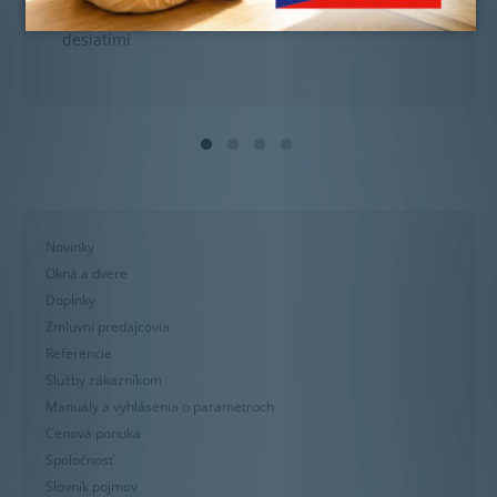
HLAVNE precízny. Určite odporučím všetkými
desiatimi
Novinky
Okná a dvere
Doplnky
Zmluvní predajcovia
Referencie
Služby zákazníkom
Manuály a vyhlásenia o parametroch
Cenová ponuka
Spoločnosť
Slovník pojmov