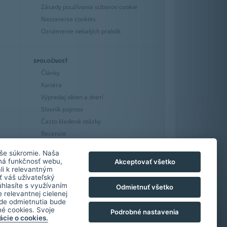
Zásady používania súborov cookie
Nastavenia cookies
Oznámenie nekalých praktík
SPOLOČNOSŤ
Články
Kariéra
Výpredaj okien a dverí
Slovník pojmov
Často kladené otázky
Recenzie
GDPR
še súkromie. Naša
lná funkčnosť webu,
Akceptovať všetko
li k relevantným
 váš užívateľský
úhlasíte s využívaním
Odmietnuť všetko
 relevantnej cielenej
ade odmietnutia bude
é cookies. Svoje
Podrobné nastavenia
ácie o cookies.