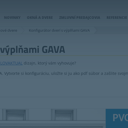
NOVINKY
OKNÁ A DVERE
ZMLUVNÍ PREDAJCOVIA
REFERENCIE
ové dvere
Konfigurátor dverí s výplňami GAVA
s výplňami GAVA
 SLOVAKTUAL
dizajn, ktorý vám vyhovuje?
 Vytvorte si konfiguráciu, uložte si ju ako pdf súbor a zašlite svo