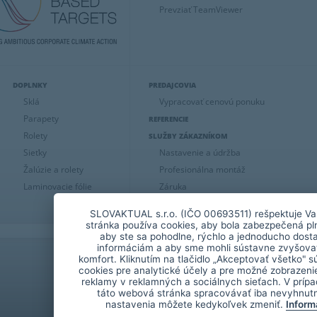
Prevziať TeamViewer
DOPLNKY
PREDAJCOVIA
Sklá
Vypracovať cenovú ponuku
Parapety
REFERENCIE
Rolety
SLUŽBY ZÁKAZNÍKOM
Sieťky
Nastavenie a údržba
Žalúzie a rolety
Profesionálna montáž
Laminovacie fólie
Záruka
Manuály a vyhlásenia o parametroch
SLOVAKTUAL s.r.o. (IČO 00693511) rešpektuje Va
stránka používa cookies, aby bola zabezpečená p
aby ste sa pohodlne, rýchlo a jednoducho dosta
informáciám a aby sme mohli sústavne zvyšovať
komfort. Kliknutím na tlačidlo „Akceptovať všetko" s
cookies pre analytické účely a pre možné zobrazenie
reklamy v reklamných a sociálnych sieťach. V príp
táto webová stránka spracovávať iba nevyhnutn
nastavenia môžete kedykoľvek zmeniť.
Inform