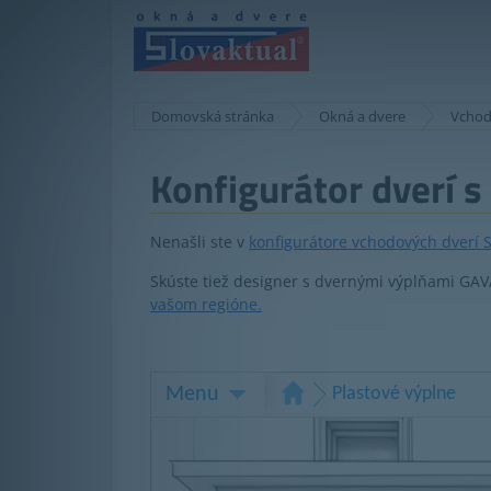
Domovská stránka
Okná a dvere
Vchod
Konfigurátor dverí 
Nenašli ste v
konfigurátore vchodových dverí
Skúste tiež designer s dvernými výplňami GAVA.
vašom regióne.