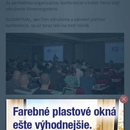
Za perfektnou organizáciou konferencie v hoteli Tenis stojí
združenie Slovenergookno.
SLOVAKTUAL, ako člen združenia a zároveň partner
konferencie, sa už teraz teší na tretí ročník.