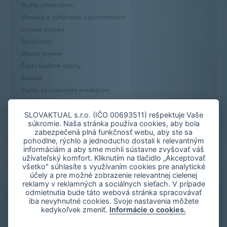
Služby zákazníkom
Manuály a vyhlásenia o parametroch
Cenová ponuka
Spoločnosť
Slovník pojmov
Často kladené otázky
Kontakt
Staňte sa zmluvným predajcom
Mapa stránky
Zásady používania súborov cookie
SLOVAKTUAL s.r.o. (IČO 00693511) rešpektuje Vaše
súkromie. Naša stránka používa cookies, aby bola
Nastavenie cookies
zabezpečená plná funkčnosť webu, aby ste sa
Oznámenie nekalých praktík
pohodlne, rýchlo a jednoducho dostali k relevantným
informáciám a aby sme mohli sústavne zvyšovať váš
užívateľský komfort. Kliknutím na tlačidlo „Akceptovať
všetko" súhlasíte s využívaním cookies pre analytické
účely a pre možné zobrazenie relevantnej cielenej
reklamy v reklamných a sociálnych sieťach. V prípade
odmietnutia bude táto webová stránka spracovávať
iba nevyhnutné cookies. Svoje nastavenia môžete
kedykoľvek zmeniť.
Informácie o cookies.