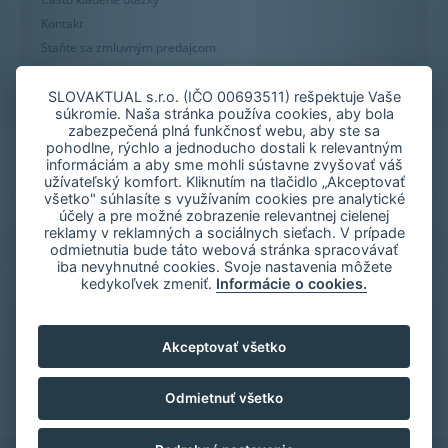
Kontakt
Staňte sa zmluvným predajcom
Mapa stránky
Zásady používania súborov cookie
SLOVAKTUAL s.r.o. (IČO 00693511) rešpektuje Vaše
súkromie. Naša stránka používa cookies, aby bola
Nastavenie cookies
zabezpečená plná funkčnosť webu, aby ste sa
Oznámenie nekalých praktík
pohodlne, rýchlo a jednoducho dostali k relevantným
informáciám a aby sme mohli sústavne zvyšovať váš
užívateľský komfort. Kliknutím na tlačidlo „Akceptovať
všetko" súhlasíte s využívaním cookies pre analytické
účely a pre možné zobrazenie relevantnej cielenej
reklamy v reklamných a sociálnych sieťach. V prípade
odmietnutia bude táto webová stránka spracovávať
iba nevyhnutné cookies. Svoje nastavenia môžete
kedykoľvek zmeniť.
Informácie o cookies.
Akceptovať všetko
Odmietnuť všetko