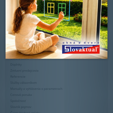
Novinky
Okná a dvere
Doplnky
Zmluvní predajcovia
Referencie
Služby zákazníkom
Manuály a vyhlásenia o parametroch
Cenová ponuka
Spoločnosť
Slovník pojmov
Často kladené otázky