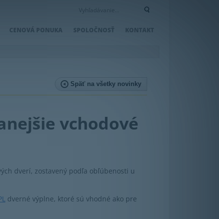
CENOVÁ PONUKA
SPOLOČNOSŤ
KONTAKT
Späť na všetky novinky
anejšie vchodové
vých dverí, zostavený podľa obľúbenosti u
PL
dverné výplne, ktoré sú vhodné ako pre