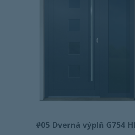
#05
Dverná výplň G754 H