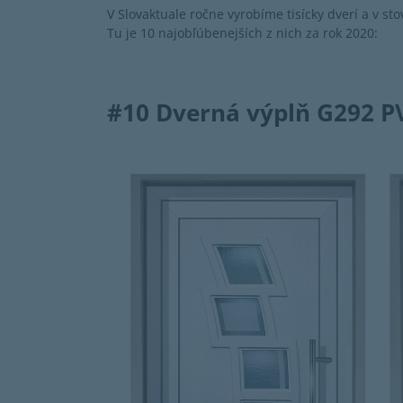
V Slovaktuale ročne vyrobíme tisícky dverí a v st
Tu je 10 najobľúbenejších z nich za rok 2020:
#10 Dverná výplň G292 P