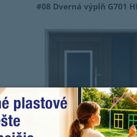
#08
Dverná výplň G701 H