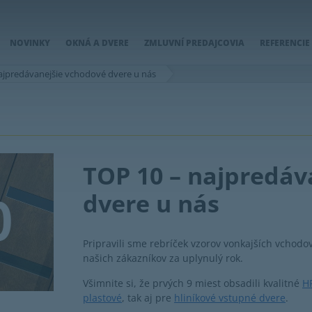
NOVINKY
OKNÁ A DVERE
ZMLUVNÍ PREDAJCOVIA
REFERENCIE
ajpredávanejšie vchodové dvere u nás
TOP 10 – najpredáv
dvere u nás
Pripravili sme rebríček vzorov vonkajších vchodo
našich zákazníkov za uplynulý rok.
Všimnite si, že prvých 9 miest obsadili kvalitné
H
plastové
, tak aj pre
hliníkové vstupné dvere
.