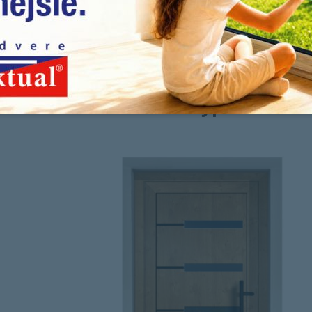
#07
Dverná výplň G953 H