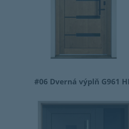
#06
Dverná výplň G961 H