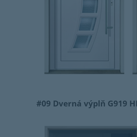
#09
Dverná výplň G919 H