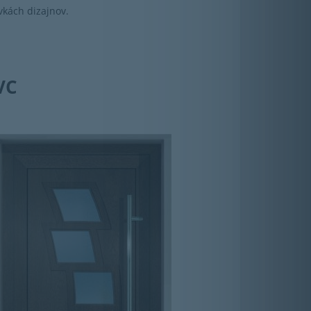
ovkách dizajnov.
VC