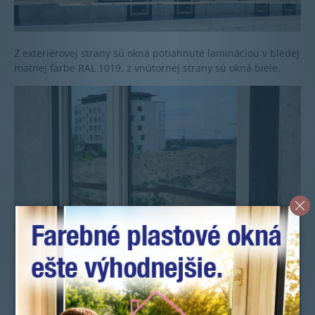
Z exteriérovej strany sú okná potiahnuté lamináciou v bledej
matnej farbe RAL 1019, z vnútornej strany sú okná biele.