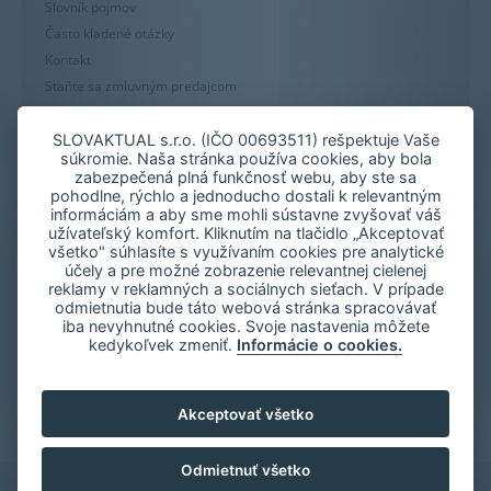
Slovník pojmov
Často kladené otázky
Kontakt
Staňte sa zmluvným predajcom
Mapa stránky
Zásady používania súborov cookie
SLOVAKTUAL s.r.o. (IČO 00693511) rešpektuje Vaše
súkromie. Naša stránka používa cookies, aby bola
Nastavenie cookies
zabezpečená plná funkčnosť webu, aby ste sa
Oznámenie nekalých praktík
pohodlne, rýchlo a jednoducho dostali k relevantným
informáciám a aby sme mohli sústavne zvyšovať váš
užívateľský komfort. Kliknutím na tlačidlo „Akceptovať
všetko" súhlasíte s využívaním cookies pre analytické
účely a pre možné zobrazenie relevantnej cielenej
reklamy v reklamných a sociálnych sieťach. V prípade
odmietnutia bude táto webová stránka spracovávať
iba nevyhnutné cookies. Svoje nastavenia môžete
kedykoľvek zmeniť.
Informácie o cookies.
Akceptovať všetko
Odmietnuť všetko