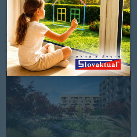
Celkovo ide o 1198 stavebných otvorov pre okná a balkónové
zostavy.
Viac o projekte:
borybyvanie.sk
Vizualizácia: