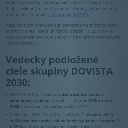
spolu s partnermi v hodnotovom reťazci.“
– hovorí Frank
Radich, výkonný technický riaditeľ skupiny, zodpovedný za
udržateľnosť v rámci
celej skupiny DOVISTA
.
Naše novo schválené ciele sú zamerané na zníženie našich
interných emisií oxidu uhličitého (rozsah 1 a 2), ako aj na
zníženie emisií oxidu uhličitého v rámci nášho hodnotového
reťazca (rozsah 3).
Vedecky podložené
ciele skupiny DOVISTA
2030:
DOVISTA A/S sa zaväzuje
znížiť absolútne emisie
skleníkových plynov
(rozsah 1 a 2)
až o 42 % do roku
2030
v porovnaní s bázickým rokom 2021.*
Spoločnosť DOVISTA A/S sa zaväzuje, že
do roku 2030
zníži absolútne emisie skleníkových plynov z rozsahu 3
o 25 %
v porovnaní s východiskovým rokom 2021.