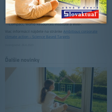
skleníkových plynov v súlade s najnovšími vedeckými
poznatkami o klíme tým, že poskytuje spoločnostiam
metódy stanovovania cieľov a usmernenia.
SBTi je partnerstvom medzi CDP, United Nations Global
Compact, World Resources Institute a WWF.
Viac informácií nájdete na stránke
Ambitious corporate
climate action – Science Based Targets
Uverejnené: 26.6.2023
Ďalšie novinky