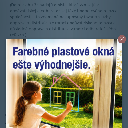
(Do rozsahu 3 spadajú emisie, ktoré vznikajú v
dodávateľskej a odberateľskej fáze hodnotového reťazca
spoločnosti – to znamená nakupovaný tovar a služby,
doprava a distribúcia v rámci dodávateľského reťazca a
následná doprava a distribúcia v rámci odberateľského
reťazca.)
* Ciele zahŕňajú biogénne emisie a príjem z
bioenergetických surovín.
Viac informácií o našich overených vedecky podložených
cieľoch a našej ceste k dekarbonizácii v skupine DOVISTA
nájdete
v našej správe o udržateľnosti.
Niekoľko faktov o iniciatívach
vedecky podložených cieľov
(SBTi)
SBTi bola spustená v roku 2015
Podporuje spoločnosti v ich práci na znižovaní emisií