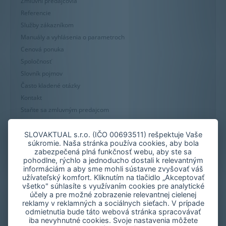
Zmluvní predajcovia
Referencie
Služby zákazníkom
Manuály a vyhlásenia o parametroch
Cenová ponuka
Spoločnosť
Slovník pojmov
Často kladené otázky
Kontakt
Staňte sa zmluvným predajcom
Mapa stránky
Zásady používania súborov cookie
SLOVAKTUAL s.r.o. (IČO 00693511) rešpektuje Vaše
súkromie. Naša stránka používa cookies, aby bola
Nastavenie cookies
zabezpečená plná funkčnosť webu, aby ste sa
Oznámenie nekalých praktík
pohodlne, rýchlo a jednoducho dostali k relevantným
informáciám a aby sme mohli sústavne zvyšovať váš
užívateľský komfort. Kliknutím na tlačidlo „Akceptovať
všetko" súhlasíte s využívaním cookies pre analytické
účely a pre možné zobrazenie relevantnej cielenej
reklamy v reklamných a sociálnych sieťach. V prípade
odmietnutia bude táto webová stránka spracovávať
iba nevyhnutné cookies. Svoje nastavenia môžete