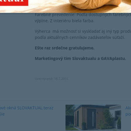
Zoznam bezpríplatkových skiel nájdete tu:
http:/
Farebné prevedenie: Podľa dostupných farebných
výplne. Z interiéru biela farba.
Výherca má možnosť si vyskladať aj iný typ produ
podľa aktuálnych cenníkov zadávateľov súťaží.
Ešte raz srdečne gratulujeme.
Marketingový tím Slovaktualu a GAVAplastu.
Uverejnené: 18.7.2016
ové okná SLOVAKTUAL teraz
Ak
šie
po