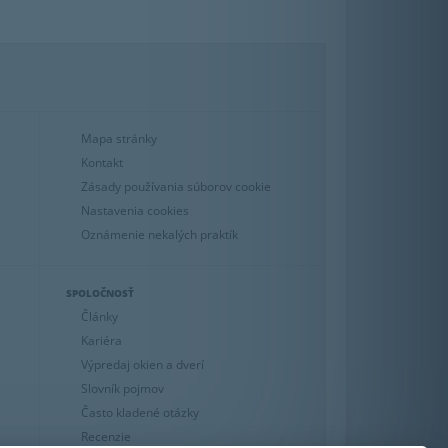
Mapa stránky
Kontakt
Zásady používania súborov cookie
Nastavenia cookies
Oznámenie nekalých praktík
SPOLOČNOSŤ
Články
Kariéra
Výpredaj okien a dverí
Slovník pojmov
Často kladené otázky
Recenzie