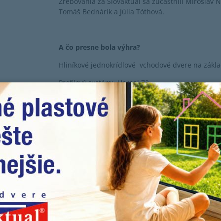
Žrebovania za Slovaktual sa zúčastnili Miroslav 
Tomáš Bednárik a Júlia Tóthová.
A čo presne bola výhra?
Hliníkové jednokrídlové vchodové dvere na zákl
Profilový systém: Heroal 72
Rozmer: 1100 mm x 2200 mm (šírka x výška)
Farebné prevedenie: Podľa dostupných farebných 
systému. Z interiéru biela farba
Vonkajšie kovanie: Guľa / kľučka
Typ dvernej výplne: HPL alebo PVC výplň, vzor si
Hrúbka dvernej výplne: 24 mm
Jadro dvernej výplne: XPS pre HPL dvernú výplň a
Presklenie: bezpríplatkové.