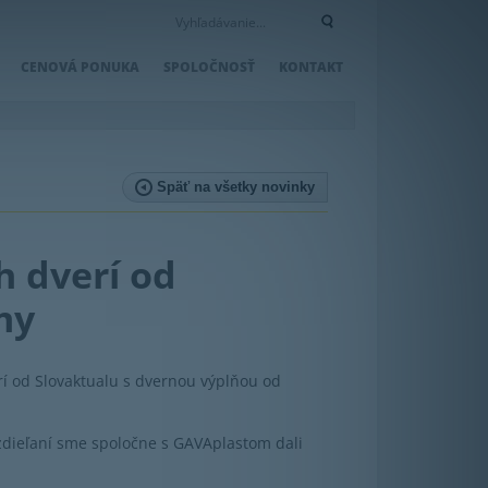
CENOVÁ PONUKA
SPOLOČNOSŤ
KONTAKT
Späť na všetky novinky
 dverí od
my
í od Slovaktualu s dvernou výplňou od
zdieľaní sme spoločne s GAVAplastom dali