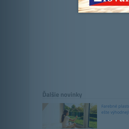
Ďalšie novinky
Farebné plast
ešte výhodnej