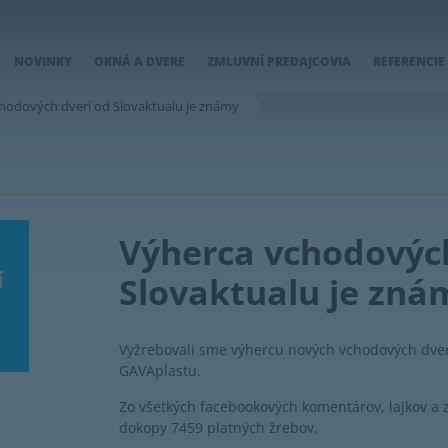
NOVINKY
OKNÁ A DVERE
ZMLUVNÍ PREDAJCOVIA
REFERENCIE
hodových dverí od Slovaktualu je známy
Výherca vchodových
Slovaktualu je zná
Vyžrebovali sme výhercu nových vchodových dver
GAVAplastu.
Zo všetkých facebookových komentárov, lajkov a 
dokopy 7459 platných žrebov.