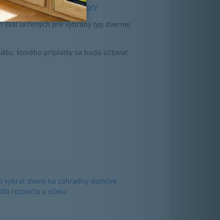
/www.gavaplast.sk/skla—vzory
 škál určených pre vybraný typ dvernej
ktu, ktorého príplatky sa budú účtovať
o vybrať dvere na záhradný domček
dľa rozpočtu a účelu