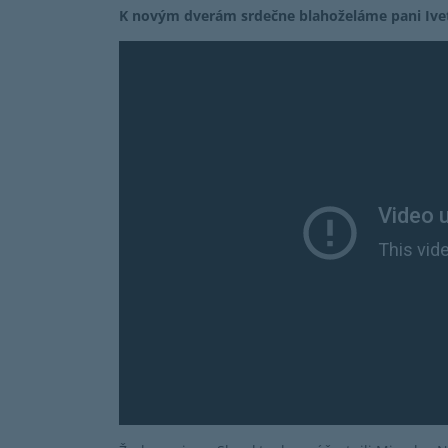
K novým dverám srdečne blahoželáme pani Ivet