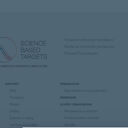
Vstup pre zmluvných predajcov
Staňte sa zmluvným predajcom
Prevziať TeamViewer
DOPLNKY
PREDAJCOVIA
Sklá
Vypracovať cenovú ponuku
Parapety
REFERENCIE
Rolety
SLUŽBY ZÁKAZNÍKOM
Sieťky
Nastavenie a údržba
Žalúzie a rolety
Profesionálna montáž
Laminovacie fólie
Záruka