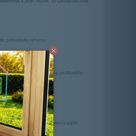
Nikodémus a Jozef Müller, za GAVAplast zase
ade požiadavky výhercu.
škál určených pre tento typ profilového
 vyberá výherca
lebo jadro Izofix pre PVC dvernú výplň.