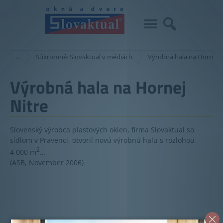
…
Súkromné: Slovaktual v médiách
Výrobná hala na Hornej N
Výrobná hala na Hornej
Nitre
Slovenský výrobca plastových okien, firma Slovaktual so
sídlom v Pravenci, otvoril novú výrobnú halu s rozlohou
2
4 000 m
…
(ASB, November 2006)