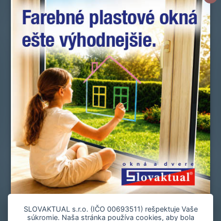
Novinky
Okná a dvere
Doplnky
Zmluvní predajcovia
Referencie
Služby zákazníkom
Manuály a vyhlásenia o parametroch
Cenová ponuka
Spoločnosť
Slovník pojmov
Často kladené otázky
Kontakt
Staňte sa zmluvným predajcom
Mapa stránky
Zásady používania súborov cookie
SLOVAKTUAL s.r.o. (IČO 00693511) rešpektuje Vaše
súkromie. Naša stránka používa cookies, aby bola
Nastavenie cookies