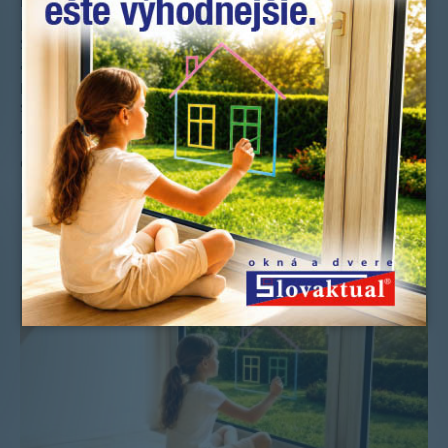
nim sme rovno dali nové parapety a žalúzie. Okná v pivnici
plánujeme vymeniť asi až po lete, ale jednoznačne s firmou
Slovaktual. Prekvapil ma aj záujem pána Hladíka, keď sa po
asi dvoch mesiacoch ozval a zaujímal sa, či je všetko v
poriadku. Nemal som žiadnu pripomienku, okná fungujú
skvele a ani sme nemuseli volať na dodatočné
„doštelovanie“.
Celý článok:
tu
Uverejnené: 2.5.2014
Ďalšie novinky