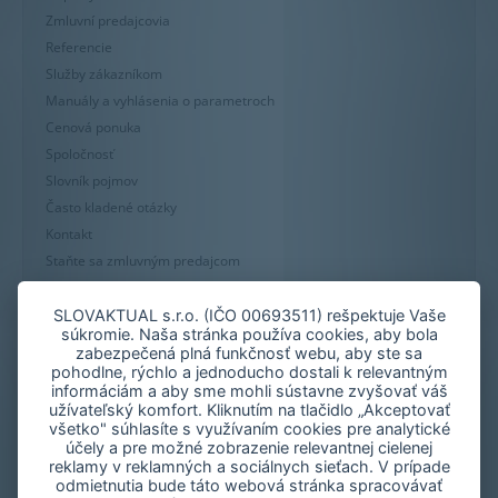
Zmluvní predajcovia
Referencie
Služby zákazníkom
Manuály a vyhlásenia o parametroch
Cenová ponuka
Spoločnosť
Slovník pojmov
Často kladené otázky
Kontakt
Staňte sa zmluvným predajcom
Mapa stránky
Zásady používania súborov cookie
SLOVAKTUAL s.r.o. (IČO 00693511) rešpektuje Vaše
súkromie. Naša stránka používa cookies, aby bola
Nastavenie cookies
zabezpečená plná funkčnosť webu, aby ste sa
Oznámenie nekalých praktík
pohodlne, rýchlo a jednoducho dostali k relevantným
informáciám a aby sme mohli sústavne zvyšovať váš
užívateľský komfort. Kliknutím na tlačidlo „Akceptovať
všetko" súhlasíte s využívaním cookies pre analytické
účely a pre možné zobrazenie relevantnej cielenej
reklamy v reklamných a sociálnych sieťach. V prípade
odmietnutia bude táto webová stránka spracovávať