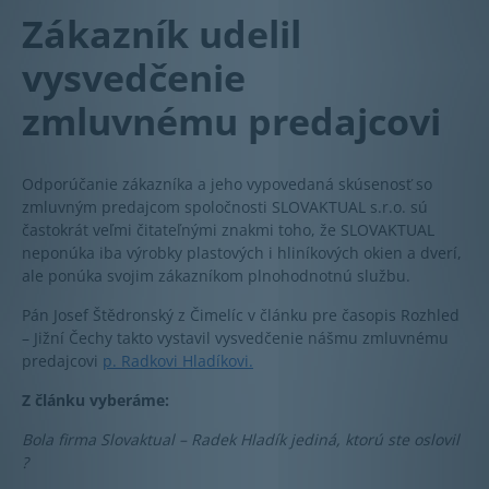
Zákazník udelil
vysvedčenie
zmluvnému predajcovi
Odporúčanie zákazníka a jeho vypovedaná skúsenosť so
zmluvným predajcom spoločnosti SLOVAKTUAL s.r.o. sú
častokrát veľmi čitateľnými znakmi toho, že SLOVAKTUAL
neponúka iba výrobky plastových i hliníkových okien a dverí,
ale ponúka svojim zákazníkom plnohodnotnú službu.
Pán Josef Štědronský z Čimelíc v článku pre časopis Rozhled
– Jižní Čechy takto vystavil vysvedčenie nášmu zmluvnému
predajcovi
p. Radkovi Hladíkovi.
Z článku vyberáme:
Bola firma Slovaktual – Radek Hladík jediná, ktorú ste oslovil
?