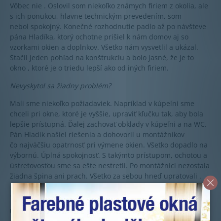
Vôbec nie . Oslovil som niekoľko známych firiem z okolia, ale
s ich ponukou, hlavne technickým prevedením, som
nebol spokojný. Konečné rozhodnutie padlo až po návšteve
pána Hladíka, ktorý ochotne prišiel k nám domov aj so
vzorkami okien a doplnkov. Všetko nám vysvetlil a ukázal.
Stačil jeden pohľad na konštrukciu a bolo jasné, že je to
okno , ktoré je o triedu lepší ako od iných firiem.
Nevyskytol sa žiadny problém?
Mali sme niekoľko požiadaviek. Napríklad v kúpeľni sme
chceli pri okne, ktoré je vyššie, upraviť kľučku tak, aby bola
lepšie prístupná. Ďalej zachovať obklady v kúpeľni a na WC.
Pán Hladík našiel riešenia a dohovoril u montážnikov
čo najväčšiu opatrnosť pri výmene okien. Všetko dopadlo na
výbornú. Úplná spokojnosť. S takýmto prístupom, ochotou a
ústretovosťou sme sa ešte nestretli. Po montážnici nezostala
žiadna špina ani prach. Všetko za sebou hneď upratovali .
Ste spokojný s dodanými oknami?
Úplne. Nechali sme si vymeniť všetky okná v obytnej časti, k