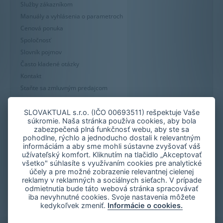
Služby zákazníkom
Manuály a vyhlásenia o parametroch
Cenová ponuka
Spoločnosť
Slovník pojmov
Často kladené otázky
Kontakt
Staňte sa zmluvným predajcom
Mapa stránky
Zásady používania súborov cookie
SLOVAKTUAL s.r.o. (IČO 00693511) rešpektuje Vaše
súkromie. Naša stránka používa cookies, aby bola
Nastavenie cookies
zabezpečená plná funkčnosť webu, aby ste sa
Oznámenie nekalých praktík
pohodlne, rýchlo a jednoducho dostali k relevantným
informáciám a aby sme mohli sústavne zvyšovať váš
užívateľský komfort. Kliknutím na tlačidlo „Akceptovať
všetko" súhlasíte s využívaním cookies pre analytické
účely a pre možné zobrazenie relevantnej cielenej
reklamy v reklamných a sociálnych sieťach. V prípade
odmietnutia bude táto webová stránka spracovávať
iba nevyhnutné cookies. Svoje nastavenia môžete
kedykoľvek zmeniť.
Informácie o cookies.