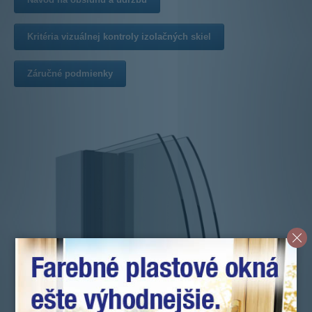
Kritéria vizuálnej kontroly izolačných skiel
Záručné podmienky