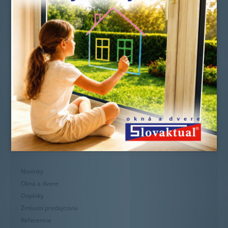
Novinky
Okná a dvere
Doplnky
Zmluvní predajcovia
Referencie