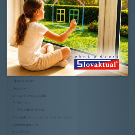
Novinky
Okná a dvere
Doplnky
Zmluvní predajcovia
Referencie
Služby zákazníkom
Manuály a vyhlásenia o parametroch
Cenová ponuka
Spoločnosť