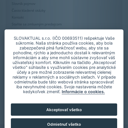
Slovník pojmov
Často kladené otázky
Kontakt
Staňte sa zmluvným predajcom
Mapa stránky
Zásady používania súborov cookie
SLOVAKTUAL s.r.o. (IČO 00693511) rešpektuje Vaše
súkromie. Naša stránka používa cookies, aby bola
Nastavenie cookies
zabezpečená plná funkčnosť webu, aby ste sa
Oznámenie nekalých praktík
pohodlne, rýchlo a jednoducho dostali k relevantným
informáciám a aby sme mohli sústavne zvyšovať váš
užívateľský komfort. Kliknutím na tlačidlo „Akceptovať
všetko" súhlasíte s využívaním cookies pre analytické
účely a pre možné zobrazenie relevantnej cielenej
reklamy v reklamných a sociálnych sieťach. V prípade
odmietnutia bude táto webová stránka spracovávať
iba nevyhnutné cookies. Svoje nastavenia môžete
kedykoľvek zmeniť.
Informácie o cookies.
Akceptovať všetko
Odmietnuť všetko