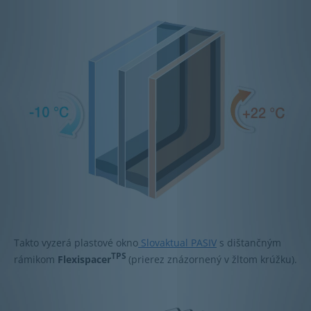
Takto vyzerá plastové okno
Slovaktual PASIV
s dištančným
TPS
rámikom
Flexispacer
(prierez znázornený v žltom krúžku).