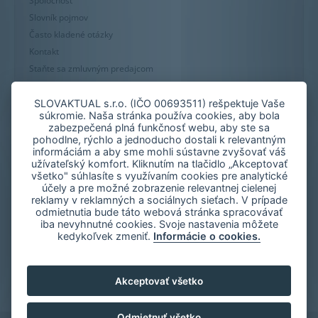
Spoločnosť
Slovník pojmov
Často kladené otázky
Kontakt
Staňte sa zmluvným predajcom
Mapa stránky
Zásady používania súborov cookie
SLOVAKTUAL s.r.o. (IČO 00693511) rešpektuje Vaše
súkromie. Naša stránka používa cookies, aby bola
Nastavenie cookies
zabezpečená plná funkčnosť webu, aby ste sa
Oznámenie nekalých praktík
pohodlne, rýchlo a jednoducho dostali k relevantným
informáciám a aby sme mohli sústavne zvyšovať váš
užívateľský komfort. Kliknutím na tlačidlo „Akceptovať
všetko" súhlasíte s využívaním cookies pre analytické
účely a pre možné zobrazenie relevantnej cielenej
reklamy v reklamných a sociálnych sieťach. V prípade
odmietnutia bude táto webová stránka spracovávať
iba nevyhnutné cookies. Svoje nastavenia môžete
kedykoľvek zmeniť.
Informácie o cookies.
Akceptovať všetko
Odmietnuť všetko