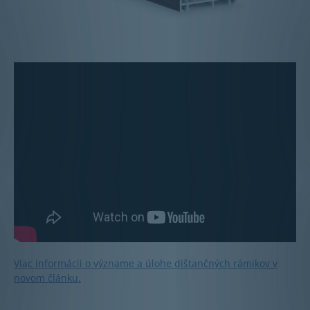
Viac informácii o význame a úlohe dištančných rámikov v
novom článku.