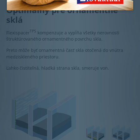
Optimálny pre ornamentné
sklá
TPS
Flexispacer
kompenzuje a vypĺňa všetky nerovnosti
štruktúrovaného ornamentného povrchu skla.
Preto môže byť ornamentná časť skla otočená do vnútra
medziskleného priestoru.
Ľahko čistiteľná, hladká strana skla, smeruje von.