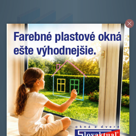
Porovnanie s
pevným
hliníkovým, nerezovým
alebo kombinovaným
TPS
dištančným rámikom.
Flexispacer
Vyplýva to z rozdielnej
technológie vkladania vs.
nanášania rámikov.