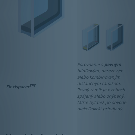
Porovnanie s
pevným
hliníkovým, nerezovým
alebo kombinovaným
dištančným rámikom.
TPS
Flexispacer
Pevný rámik je v rohoch
spájaný alebo ohýbaný.
Môže byť tiež po obvode
niekoľkokrát pripájaný.