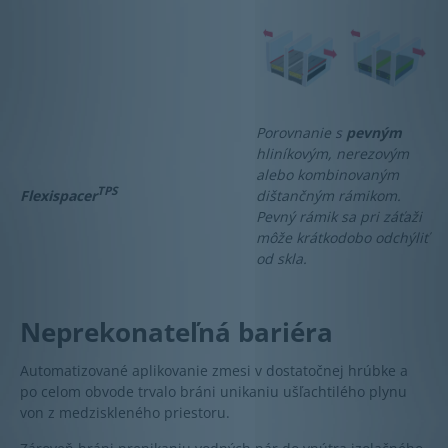
Porovnanie s
pevným
hliníkovým, nerezovým
alebo kombinovaným
TPS
dištančným rámikom.
Flexispacer
Pevný rámik sa pri záťaži
môže krátkodobo odchýliť
od skla.
Neprekonateľná bariéra
Automatizované aplikovanie zmesi v dostatočnej hrúbke a
po celom obvode trvalo bráni unikaniu ušľachtilého plynu
von z medziskleného priestoru.