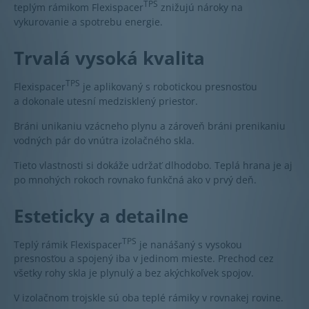
TPS
teplým rámikom Flexispacer
znižujú nároky na
vykurovanie a spotrebu energie.
Trvalá vysoká kvalita
TPS
Flexispacer
je aplikovaný s robotickou presnosťou
a dokonale utesní medzisklený priestor.
Bráni unikaniu vzácneho plynu a zároveň bráni prenikaniu
vodných pár do vnútra izolačného skla.
Tieto vlastnosti si dokáže udržať dlhodobo. Teplá hrana je aj
po mnohých rokoch rovnako funkčná ako v prvý deň.
Esteticky a detailne
TPS
Teplý rámik Flexispacer
je nanášaný s vysokou
presnosťou a spojený iba v jedinom mieste. Prechod cez
všetky rohy skla je plynulý a bez akýchkoľvek spojov.
V izolačnom trojskle sú oba teplé rámiky v rovnakej rovine.