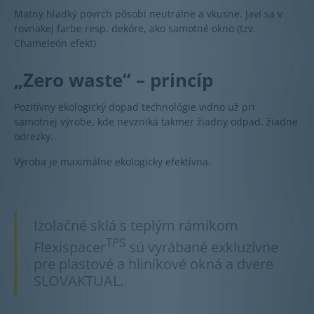
Matný hladký povrch pôsobí neutrálne a vkusne. Javí sa v
rovnakej farbe resp. dekóre, ako samotné okno (tzv.
Chameleón efekt)
„Zero waste“ – princíp
Pozitívny ekologický dopad technológie vidno už pri
samotnej výrobe, kde nevzniká takmer žiadny odpad, žiadne
odrezky.
Výroba je maximálne ekologicky efektívna.
Izolačné sklá s teplým rámikom
TPS
Flexispacer
sú vyrábané exkluzívne
pre plastové a hliníkové okná a dvere
SLOVAKTUAL.