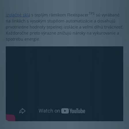
TPS
Izolačné sklá
s teplým rámikom Flexispacer
sú vyrábané
na linkách s vysokým stupňom automatizácie a dosahujú
prvotriedne hodnoty tepelnej izolácie a veľmi dlhú trvácnosť.
Každoročne preto výrazne znižujú nároky na vykurovanie a
spotrebu energie.