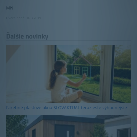
MN
Uverejnené: 16.3.2019
Ďalšie novinky
Farebné plastové okná SLOVAKTUAL teraz ešte výhodnejšie