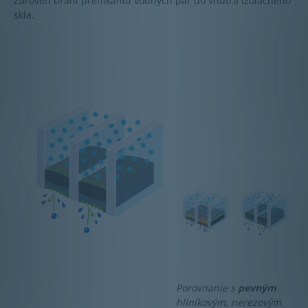
Zároveň bráni prenikaniu vodných pár do vnútra izolačného
skla.
Porovnanie s
pevným
hliníkovým, nerezovým