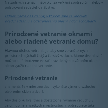
Na zadných stenách nábytku, za veľkými spotrebičmi alebo v
polstrovaní sedacieho nábytku.
Odporúčame náš článok, v ktorom sme sa venovali
predchádzaniu a odstraňovaniu plesní v domácnostiach.
Prirodzené vetranie oknami
alebo riadené vetranie domu?
Hlavnou úlohou vetrania je, aby sme vo vnútorných
priestoroch dýchali čistý a čerstvý vzduch. Máme dve hlavné
možnosti. Prirodzene vetrať pravidelným otváraním okien
alebo využiť riadené vetranie.
Prirodzené vetranie
znamená, že v miestnostiach vykonáte výmenu vzduchu
otvorením okien a dverí.
Aby došlo ku kvalitnej a dostatočnej výmene vzduchu v
celom dome a všetkých miestnostiach, potrebujete také