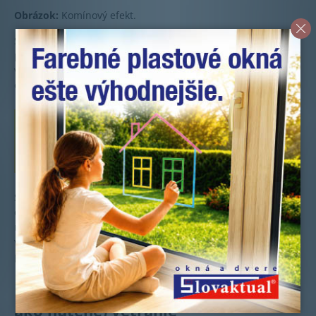
Obrázok:
Komínový efekt.
S každým vetraním však v zime strácate teplo, ktoré je
potrebné vykurovaním obnoviť. Naopak, v lete vpúšťate do
vnútra horúci letný vzduch a ten potrebujete následne
ochladiť klimatizáciou.
Nedostatočné vetranie domu znižuje náš
výkon a môže viesť až k chronickým
ochoreniam
Svoju úlohu zohráva aj ľudský faktor, na pravidelné a
dostatočne dlhé vetranie skrátka ľahko zabudneme. Ďalším
negatívny vplyv môže mať aj zlá kvalita vonkajšieho ovzdušia
v rôznom období roka, napríklad vplyvom dopravy,
priemyslu alebo vykurovacej sezóny.
Riadené (niekedy tiež označované
ako nútené) vetranie