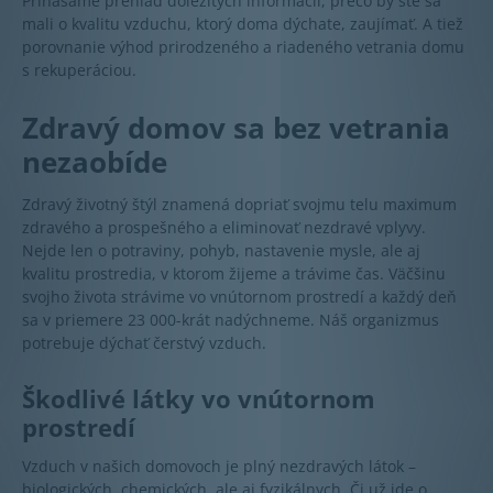
Prinášame prehľad dôležitých informácií, prečo by ste sa
mali o kvalitu vzduchu, ktorý doma dýchate, zaujímať. A tiež
porovnanie výhod prirodzeného a riadeného vetrania domu
s rekuperáciou.
Zdravý domov sa bez vetrania
nezaobíde
Zdravý životný štýl znamená dopriať svojmu telu maximum
zdravého a prospešného a eliminovať nezdravé vplyvy.
Nejde len o potraviny, pohyb, nastavenie mysle, ale aj
kvalitu prostredia, v ktorom žijeme a trávime čas. Väčšinu
svojho života strávime vo vnútornom prostredí a každý deň
sa v priemere 23 000-krát nadýchneme. Náš organizmus
potrebuje dýchať čerstvý vzduch.
Škodlivé látky vo vnútornom
prostredí
Vzduch v našich domovoch je plný nezdravých látok –
biologických, chemických, ale aj fyzikálnych. Či už ide o