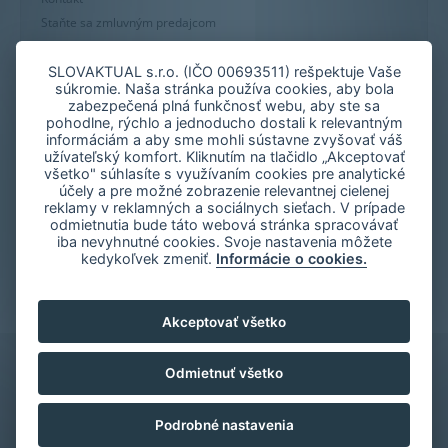
Staňte sa zmluvným predajcom
Mapa stránky
Zásady používania súborov cookie
SLOVAKTUAL s.r.o. (IČO 00693511) rešpektuje Vaše
súkromie. Naša stránka používa cookies, aby bola
Nastavenie cookies
zabezpečená plná funkčnosť webu, aby ste sa
Oznámenie nekalých praktík
pohodlne, rýchlo a jednoducho dostali k relevantným
informáciám a aby sme mohli sústavne zvyšovať váš
užívateľský komfort. Kliknutím na tlačidlo „Akceptovať
všetko" súhlasíte s využívaním cookies pre analytické
účely a pre možné zobrazenie relevantnej cielenej
reklamy v reklamných a sociálnych sieťach. V prípade
odmietnutia bude táto webová stránka spracovávať
iba nevyhnutné cookies. Svoje nastavenia môžete
kedykoľvek zmeniť.
Informácie o cookies.
Akceptovať všetko
Odmietnuť všetko
Podrobné nastavenia