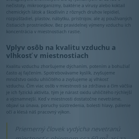
nečistoty, mikroorganizmy, baktérie a vírusy alebo koktail
chemických látok a škodlivín z rôznych druhov lepidiel,
rozpúšťadiel, plastov, nábytku, prístrojov, ale aj používaných
čistiacich prostriedkov. Bez pravidelnej výmeny vzduchu ich
koncentrácia v miestnostiach rastie.
Vplyv osôb na kvalitu vzduchu a
vlhkosť v miestnostiach
Kvalitu vzduchu zhoršujeme dýchaním, potením a bohužiaľ
často aj fajčením. Spotrebovávame kyslík, zvyšujeme
množstvo oxidu uhličitého a zvyšujeme aj vlhkosť
vzduchu. Čím viac osôb v miestnosti sa zdržiava a čím väčšia
je ich fyzická aktivita, tým je nárast oxidu uhličitého rýchlejší
a významnejší. Keď v miestnosti dostatočne nevetráme,
objaví sa únava, poruchy sústredenia, bolesti hlavy, pálenie
očí a klesá náš pracovný výkon.
Priemerný človek vydýcha nevetranú
3
miestnosť s objemom cca 60 m
asi za