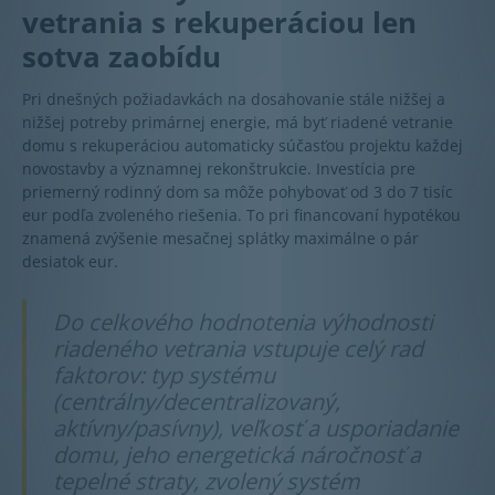
vetrania s rekuperáciou len
sotva zaobídu
Pri dnešných požiadavkách na dosahovanie stále nižšej a
nižšej potreby primárnej energie, má byť riadené vetranie
domu s rekuperáciou automaticky súčasťou projektu každej
novostavby a významnej rekonštrukcie. Investícia pre
priemerný rodinný dom sa môže pohybovať od 3 do 7 tisíc
eur podľa zvoleného riešenia. To pri financovaní hypotékou
znamená zvýšenie mesačnej splátky maximálne o pár
desiatok eur.
Do celkového hodnotenia výhodnosti
riadeného vetrania vstupuje celý rad
faktorov: typ systému
(centrálny/decentralizovaný,
aktívny/pasívny), veľkosť a usporiadanie
domu, jeho energetická náročnosť a
tepelné straty, zvolený systém