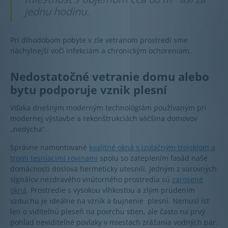
jednu hodinu.
Pri dlhodobom pobyte v zle vetranom prostredí sme
náchylnejší voči infekciám a chronickým ochoreniam.
Nedostatočné vetranie domu alebo
bytu podporuje vznik plesní
Vďaka dnešným moderným technológiám používaným pri
modernej výstavbe a rekonštrukciách väčšina domovov
„nedýcha“.
Správne namontované
kvalitné okná s izolačným trojsklom a
tromi tesniacimi rovinami
spolu so zateplením fasád naše
domácnosti doslova hermeticky utesnili. Jedným z varovných
signálov nezdravého vnútorného prostredia sú
zarosené
okná
. Prostredie s vysokou vlhkosťou a zlým prúdením
vzduchu je ideálne na vznik a bujnenie plesní. Nemusí ísť
len o viditeľnú pleseň na povrchu stien, ale často na prvý
pohľad neviditeľné povlaky v miestach zrážania vodných pár.