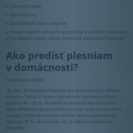
chronický kašeľ,
dýchavičnosť,
podráždenie alebo svrbenie.
V rôznych ďalších zdrojoch upozorňujú v súvisloti s plesňami
aj na zvýšenú únavu, kožné ochorenia alebo zápal spojiviek.
Ako predísť plesniam
v domácnosti?
Prevencia je základ.
Už viete, že kritickým faktorom pre vznik plesní je vlhkosť
vzduchu. Tá by sa mala v domácnosti optimálne držať v
rozsahu 45 – 55 %. Akonáhle je táto hodnota pravidelne
alebo dlhodobo výrazne prekračovaná, riziko vzniku plesní
narastá. Určite by relatívna vlhkosť nemala prekračovať
hodnotu 75 %. Ak si nie ste istí, je dobré si zaobstarať
vlhkomer.