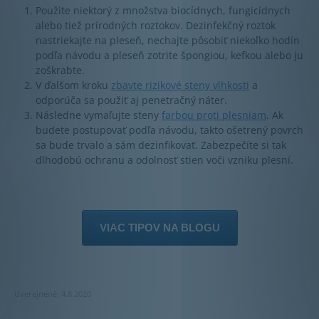
Použite niektorý z množstva biocídnych, fungicídnych
alebo tiež prírodných roztokov. Dezinfekčný roztok
nastriekajte na pleseň, nechajte pôsobiť niekoľko hodín
podľa návodu a pleseň zotrite špongiou, kefkou alebo ju
zoškrabte.
V ďalšom kroku
zbavte rizikové steny vlhkosti
a
odporúča sa použiť aj penetračný náter.
Následne vymaľujte steny
farbou proti plesniam
. Ak
budete postupovať podľa návodu, takto ošetrený povrch
sa bude trvalo a sám dezinfikovať. Zabezpečíte si tak
dlhodobú ochranu a odolnosť stien voči vzniku plesní.
VIAC TIPOV NA BLOGU
Uverejnené: 4.8.2020