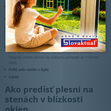
Varenie
Vždy používajte odsávače pár.
Sprchovanie a kúpanie
Ak nemáte možnosť vetrať oknom, určite používajte
kvalitný ventilátor. Dvere do kúpeľne nechajte po
sprchovaní otvorené, aby sa vlhkosť nekoncentrovala
v malom priestore
Zvýšený počet osôb v domácnosti
Áno, aj pri dýchaní sa do ovzdušia dostáva vlhkosť.
Dospelý človek denne do vzduchu prispeje až 3 litrami
vody.
Príliš veľa rastlín v byte
a pod.
Ako predísť plesni
na
stenách v blízkosti
okien