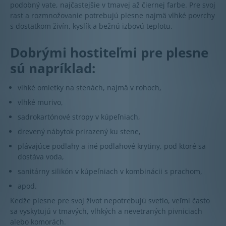
podobný vate, najčastejšie v tmavej až čiernej farbe. Pre svoj
rast a rozmnožovanie potrebujú plesne najmä vlhké povrchy
s dostatkom živín, kyslík a bežnú izbovú teplotu.
Dobrými hostiteľmi pre plesne
sú napríklad:
vlhké omietky na stenách, najmä v rohoch,
vlhké murivo,
sadrokartónové stropy v kúpeľniach,
drevený nábytok prirazený ku stene,
plávajúce podlahy a iné podlahové krytiny, pod ktoré sa
dostáva voda,
sanitárny silikón v kúpeľniach v kombinácii s prachom,
apod.
Keďže plesne pre svoj život nepotrebujú svetlo, veľmi často
sa vyskytujú v tmavých, vlhkých a nevetraných pivniciach
alebo komorách.