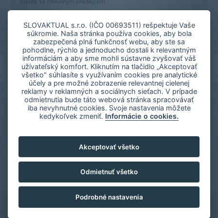
Staňte sa zmluvným predajcom
Mapa stránky
Zásady používania súborov cookie
SLOVAKTUAL s.r.o. (IČO 00693511) rešpektuje Vaše
súkromie. Naša stránka používa cookies, aby bola
Nastavenie cookies
zabezpečená plná funkčnosť webu, aby ste sa
Oznámenie nekalých praktík
pohodlne, rýchlo a jednoducho dostali k relevantným
informáciám a aby sme mohli sústavne zvyšovať váš
užívateľský komfort. Kliknutím na tlačidlo „Akceptovať
všetko" súhlasíte s využívaním cookies pre analytické
účely a pre možné zobrazenie relevantnej cielenej
reklamy v reklamných a sociálnych sieťach. V prípade
odmietnutia bude táto webová stránka spracovávať
iba nevyhnutné cookies. Svoje nastavenia môžete
kedykoľvek zmeniť.
Informácie o cookies.
Akceptovať všetko
Odmietnuť všetko
Podrobné nastavenia