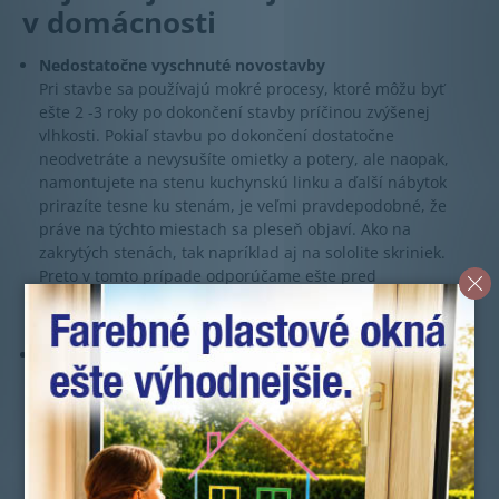
v domácnosti
Nedostatočne vyschnuté novostavby
Pri stavbe sa používajú mokré procesy, ktoré môžu byť
ešte 2 -3 roky po dokončení stavby príčinou zvýšenej
vlhkosti. Pokiaľ stavbu po dokončení dostatočne
neodvetráte a nevysušíte omietky a potery, ale naopak,
namontujete na stenu kuchynskú linku a ďalší nábytok
prirazíte tesne ku stenám, je veľmi pravdepodobné, že
práve na týchto miestach sa pleseň objaví. Ako na
zakrytých stenách, tak napríklad aj na sololite skriniek.
Preto v tomto prípade odporúčame ešte pred
nasťahovaním nechať stavbu riadne odvetrať a vysušiť.
Oceníte pohlcovače vlhkosti.
Pranie, sušenie prádla a žehlenie
Ak doma príliš často a veľa periete a prádlo sušíte vnútri a
nie vonku, potom sa vlhkosť z prádla dostáva do ovzdušia
a zvyšuje sa relatívna vlhkosť vzduchu. Ak zároveň
nevetráte, zostáva vlhkosť uväznená v byte a pri najbližšej
príležitosti sa vyzráža na povrchoch s teplotou rosného
bodu alebo nižšou.