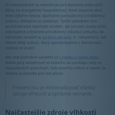
Pri novostavbách aj rekonštrukciách kladieme stále väčší
dôraz na energetickú hospodárnosť. Nové úsporné okná
dnes výborne tesnia, využívame parozábrany a vodotesnú
izoláciu, dôkladne sa zatepľuje. Týmto spôsobom síce
predchádzame tepelným stratám, ale zároveň stavby príliš
utesňujeme a bránime prirodzenej cirkulácii vzduchu. Ak
neriešime zároveň aj
správne vetranie
, či rekuperáciu, tak
všetok vlhký vzduch, ktorý vyprodukujeme v domácnosti,
zostáva vo vnútri.
Ako sme podrobne vysvetlili už
v článku o rosení okien
,
vodné pary obsiahnuté vo vzduchu sa vyzrážajú vždy na
najstudenších povrchoch, tieto povrchy zvlhnú a vytvorí sa
ideálne prostredie pre rast plesní.
Prevenciou je minimalizovať všetky
zdroje vlhkosti a správne vetranie.
Najčastejšie zdroje vlhkosti