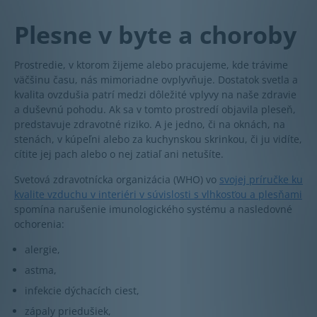
Plesne v byte a choroby
Prostredie, v ktorom žijeme alebo pracujeme, kde trávime
väčšinu času, nás mimoriadne ovplyvňuje. Dostatok svetla a
kvalita ovzdušia patrí medzi dôležité vplyvy na naše zdravie
a duševnú pohodu. Ak sa v tomto prostredí objavila pleseň,
predstavuje zdravotné riziko. A je jedno, či na oknách, na
stenách, v kúpeľni alebo za kuchynskou skrinkou, či ju vidíte,
cítite jej pach alebo o nej zatiaľ ani netušíte.
Svetová zdravotnícka organizácia (WHO) vo
svojej príručke ku
kvalite vzduchu v interiéri v súvislosti s vlhkosťou a plesňami
spomína narušenie imunologického systému a nasledovné
ochorenia:
alergie,
astma,
infekcie dýchacích ciest,
zápaly priedušiek,