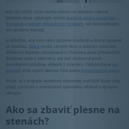
Aby ste znížili riziko tvorby plesní na stenách v tesnej
blízkosti okna, vyberajte nielen
kvalitné okná s izolačným
trojsklom
a
teplým dištančným rámikom
, ale nezanedbajte
ani správnu montáž.
Je dôležité, aby bolo okno správne osadené a dobre spojené
so stavbou.
Škára
medzi rámom okna a ostením musí byť
dôkladne tepelne zaizolovaná a chránená pred prenikaním
dažďovej vody z exteriéru, ale tiež chránená pred
prenikaním vzdušnej vlhkosti z interiéru. Odporúčame
pri
montáži
vždy využiť okenné fólie alebo
komprimačné pásky
.
Avšak, aj v prípade akokoľvek dokonalej montáže bude vždy
platiť: Udržujte v domácnosti optimálnu vlhkosť a správne
vetrajte!
Ako sa zbaviť plesne na
stenách?