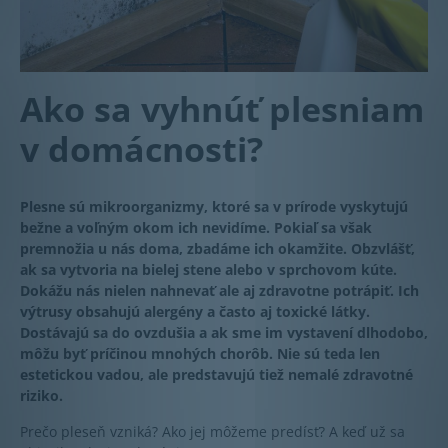
Ako sa vyhnúť plesniam
v domácnosti?
Plesne sú mikroorganizmy, ktoré sa v prírode vyskytujú
bežne a voľným okom ich nevidíme. Pokiaľ sa však
premnožia u nás doma, zbadáme ich okamžite. Obzvlášť,
ak sa vytvoria na bielej stene alebo v sprchovom kúte.
Dokážu nás nielen nahnevať ale aj zdravotne potrápiť. Ich
výtrusy obsahujú alergény a často aj toxické látky.
Dostávajú sa do ovzdušia a ak sme im vystavení dlhodobo,
môžu byť príčinou mnohých chorôb. Nie sú teda len
estetickou vadou, ale predstavujú tiež nemalé zdravotné
riziko.
Prečo pleseň vzniká? Ako jej môžeme predísť? A keď už sa