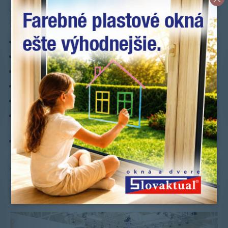
Popri hliníkových posuvných dverách si budete môcť
prezrieť zblízka aj tieto funkčné vzorky:
Plastové okno
Slovaktual PASIV
HL v laminácii
Plastové okno Slovaktual PASIV CL s hliníkovým klipom
Hliníkové okno
W 72
Hliníkové okno W 72i so skrytým krídlom
Hliníkové okno
W 77HI
Vchodové dvere
D72 s prekrytou výplňou a modernými
čiernymi doplnkami
Vchodové dvere D92 s elektronickým biometrickým
vstupom Ekey
Ale tiež množstvo rohov a rezov okien, vzorkovníky
laminovacích fólií
a dostupných farieb.
Hneď vedľa nášho stánku bude veľký stánok so
žalúziami a
roletami
, takže všetko vybavíte na jednom mieste.