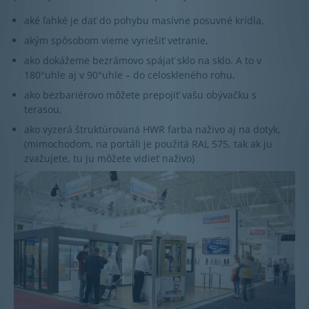
aké ľahké je dať do pohybu masívne posuvné krídla,
akým spôsobom vieme vyriešiť vetranie,
ako dokážeme bezrámovo spájať sklo na sklo. A to v
180°uhle aj v 90°uhle – do celoskleného rohu,
ako bezbariérovo môžete prepojiť vašu obývačku s
terasou,
ako vyzerá štruktúrovaná HWR farba naživo aj na dotyk,
(mimochodom, na portáli je použitá RAL 575, tak ak ju
zvažujete, tu ju môžete vidieť naživo)