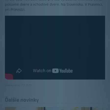
posuvné dvere a vchodové dvere. Na Slovensku. V Pravenci,
pri Prievidzi.
Uverejnené: 7.3.2019
Ďalšie novinky