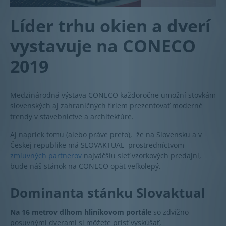
Líder trhu okien a dverí
vystavuje na CONECO
2019
Medzinárodná výstava CONECO každoročne umožní stovkám
slovenských aj zahraničných firiem prezentovať moderné
trendy v stavebníctve a architektúre.
Aj napriek tomu (alebo práve preto), že na Slovensku a v
Českej republike má SLOVAKTUAL prostredníctvom
zmluvných partnerov
najväčšiu sieť vzorkových predajní,
bude náš stánok na CONECO opäť veľkolepý.
Dominanta stánku Slovaktual
Na
16 metrov dlhom hliníkovom portále
so zdvižno-
posuvnými dverami si môžete prísť vyskúšať,