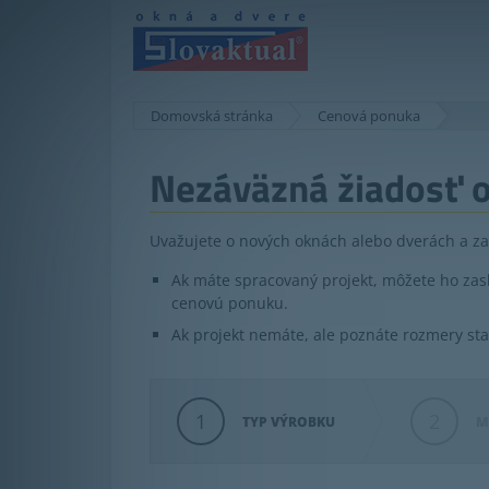
Domovská stránka
Cenová ponuka
Nezáväzná žiadosť o
Uvažujete o nových oknách alebo dverách a za
Ak máte spracovaný projekt, môžete ho z
cenovú ponuku.
Ak projekt nemáte, ale poznáte rozmery st
1
2
TYP VÝROBKU
M