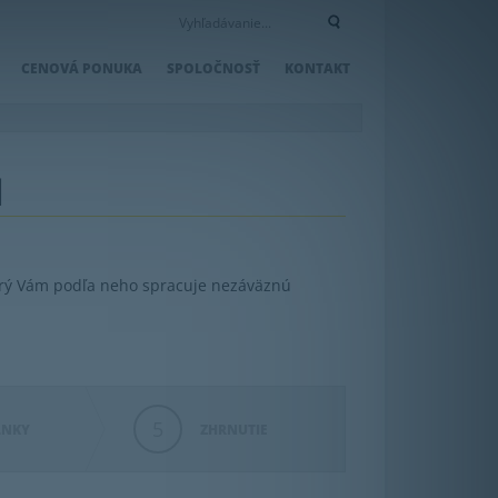
CENOVÁ PONUKA
SPOLOČNOSŤ
KONTAKT
l
orý Vám podľa neho spracuje nezáväznú
5
LNKY
ZHRNUTIE