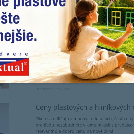
Ako vybrať okná do domu aleb
pri výbere okien naozaj dôležit
Akým informáciám pri výbere okien venovať pozorn
komôr skutočne zásadný vplyv na lepšiu tepelnú i
podstatné.
Uverejnené: 27.3.2024
Ceny plastových a hliníkových 
Okná sa odlišujú v mnohých detailoch, často na 
prehľadu nezabudnete v komunikácii s predajcom 
relevantnú a dobrú cenu na nové okná.