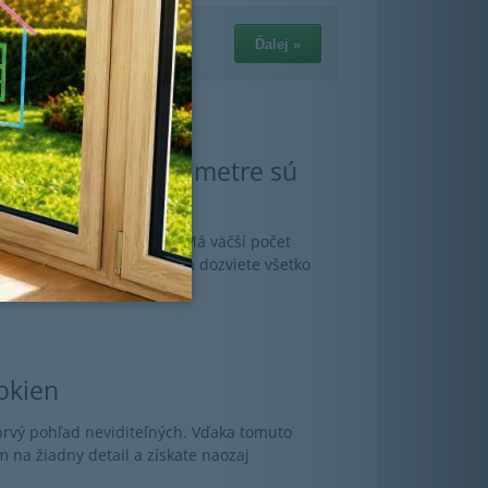
o bytu? Aké parametre sú
é?
osť? Oplatí sa trojsklo? Má väčší počet
zoláciu? V tomto článku sa dozviete všetko
okien
prvý pohľad neviditeľných. Vďaka tomuto
na žiadny detail a získate naozaj