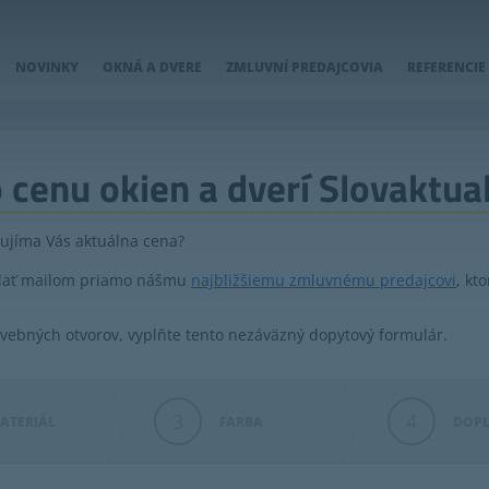
NOVINKY
OKNÁ A DVERE
ZMLUVNÍ PREDAJCOVIA
REFERENCIE
 cenu okien a dverí Slovaktua
ujíma Vás aktuálna cena?
aslať mailom priamo nášmu
najbližšiemu zmluvnému predajcovi
, kt
avebných otvorov, vyplňte tento nezáväzný dopytový formulár.
3
4
ATERIÁL
FARBA
DOP