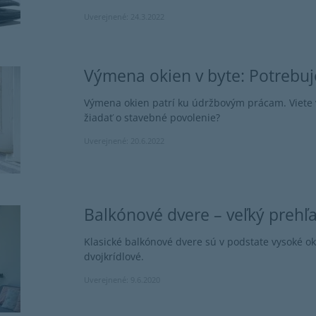
Uverejnené: 24.3.2022
Výmena okien v byte: Potrebu
Výmena okien patrí ku údržbovým prácam. Viete v
žiadať o stavebné povolenie?
Uverejnené: 20.6.2022
Balkónové dvere – veľký prehľ
Klasické balkónové dvere sú v podstate vysoké o
dvojkrídlové.
Uverejnené: 9.6.2020