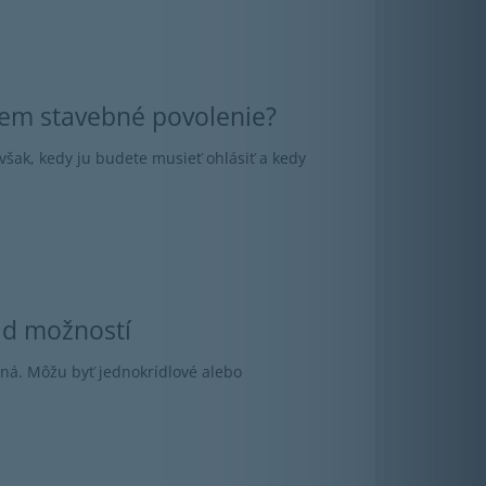
jem stavebné povolenie?
šak, kedy ju budete musieť ohlásiť a kedy
ad možností
kná. Môžu byť jednokrídlové alebo