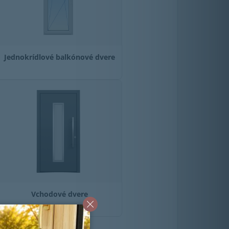
Jednokrídlové balkónové dvere
Vchodové dvere