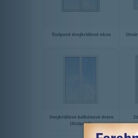
Štulpové dvojkrídlové okno
Otvár
Dvojkrídlové balkónové dvere
Z
(štulpové)