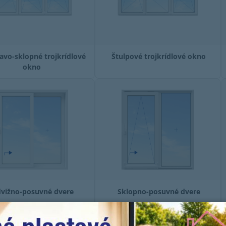
avo-sklopné trojkrídlové
Štulpové trojkrídlové okno
okno
dvižno-posuvné dvere
Sklopno-posuvné dvere