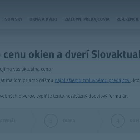
NOVINKY
OKNÁ A DVERE
ZMLUVNÍ PREDAJCOVIA
REFERENCIE
 cenu okien a dverí Slovaktua
ujíma Vás aktuálna cena?
aslať mailom priamo nášmu
najbližšiemu zmluvnému predajcovi
, kt
avebných otvorov, vyplňte tento nezáväzný dopytový formulár.
3
4
ATERIÁL
FARBA
DOP