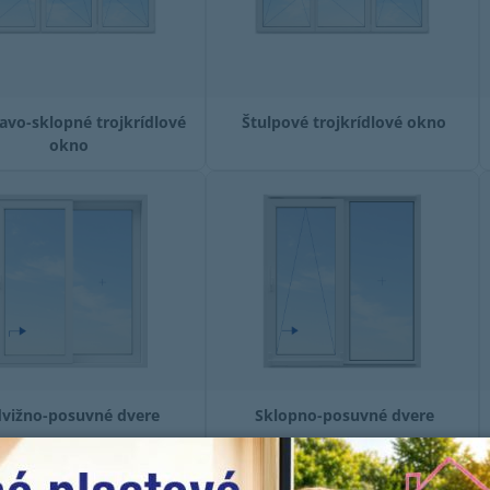
avo-sklopné trojkrídlové
Štulpové trojkrídlové okno
okno
dvižno-posuvné dvere
Sklopno-posuvné dvere