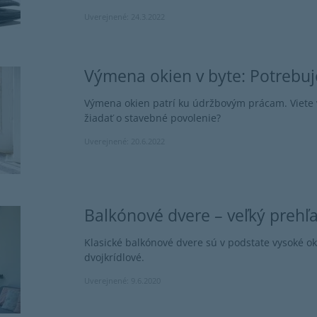
Uverejnené: 24.3.2022
Výmena okien v byte: Potrebu
Výmena okien patrí ku údržbovým prácam. Viete v
žiadať o stavebné povolenie?
Uverejnené: 20.6.2022
Balkónové dvere – veľký prehľ
Klasické balkónové dvere sú v podstate vysoké o
dvojkrídlové.
Uverejnené: 9.6.2020