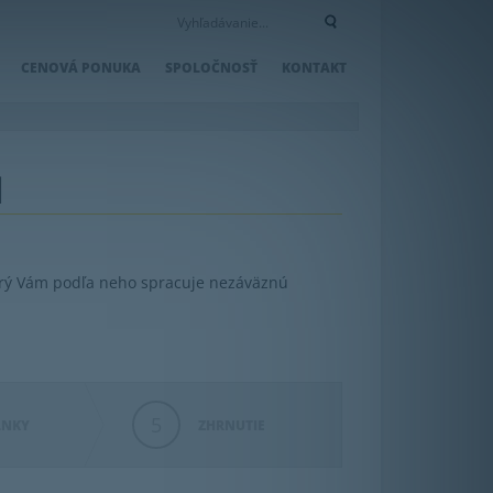
CENOVÁ PONUKA
SPOLOČNOSŤ
KONTAKT
l
orý Vám podľa neho spracuje nezáväznú
5
LNKY
ZHRNUTIE