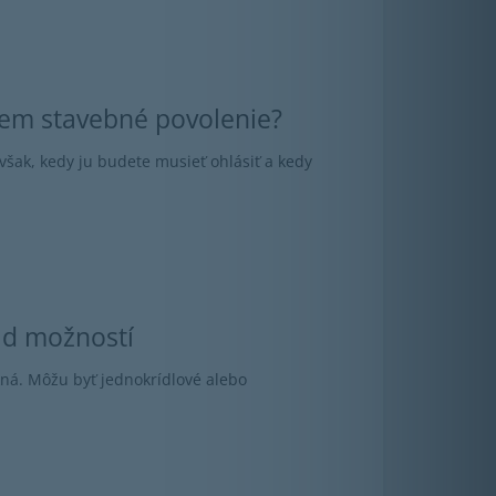
jem stavebné povolenie?
šak, kedy ju budete musieť ohlásiť a kedy
ad možností
kná. Môžu byť jednokrídlové alebo