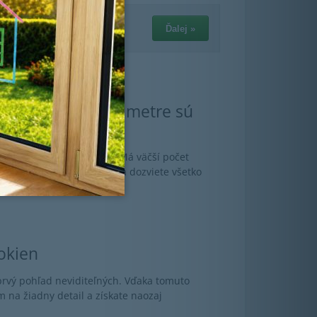
o bytu? Aké parametre sú
é?
osť? Oplatí sa trojsklo? Má väčší počet
zoláciu? V tomto článku sa dozviete všetko
okien
prvý pohľad neviditeľných. Vďaka tomuto
na žiadny detail a získate naozaj