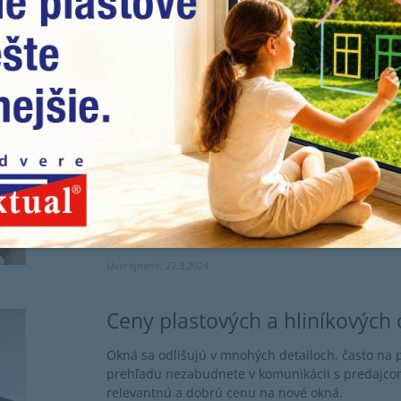
Ako vybrať okná do domu aleb
pri výbere okien naozaj dôležit
Akým informáciám pri výbere okien venovať pozorn
komôr skutočne zásadný vplyv na lepšiu tepelnú i
podstatné.
Uverejnené: 27.3.2024
Ceny plastových a hliníkových 
Okná sa odlišujú v mnohých detailoch, často na 
prehľadu nezabudnete v komunikácii s predajcom 
relevantnú a dobrú cenu na nové okná.