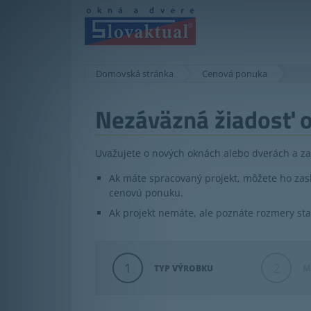
Domovská stránka
Cenová ponuka
Nezáväzná žiadosť o
Uvažujete o nových oknách alebo dverách a za
Ak máte spracovaný projekt, môžete ho z
cenovú ponuku.
Ak projekt nemáte, ale poznáte rozmery st
1
2
TYP VÝROBKU
M