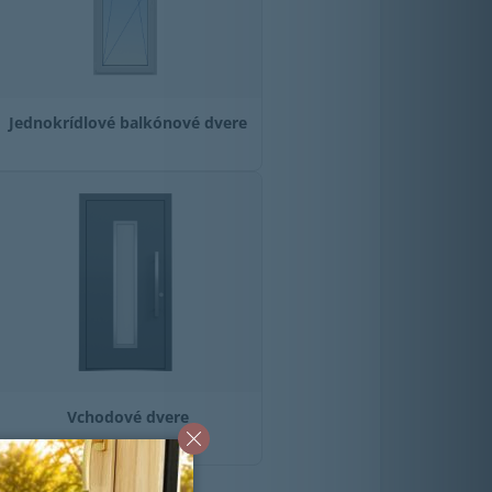
Jednokrídlové balkónové dvere
Vchodové dvere