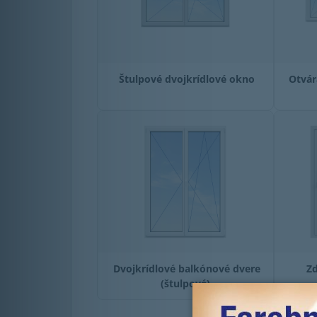
Štulpové dvojkrídlové okno
Otvár
Dvojkrídlové balkónové dvere
Z
(štulpové)