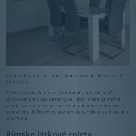
Roletku deň a noc je samozrejme možné aj celú vyrolovať
úplne hore.
Tieto rolety skvele plnia aj dekoratívnu funkciu, keďže
výrobcovia ponúkajú pestrý výber látok. Roletu je možné
ovládať manuálne retiazkou, alebo pohodlne motoricky –
vypínačom, diaľkovým ovládaním alebo dokonca aplikáciou v
smartfóne.
Rímske látkové rolety