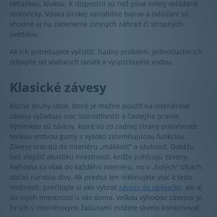
retiazkou, kľukou. K dispozícii sú tiež plisé rolety ovládané
motoricky. Vďaka širokej variabilite tvarov a ovládaní sú
vhodné aj na zatienenie zimných záhrad či stropných
svetlíkov.
Ak ich potrebujete vyčistiť, žiadny problém. Jednoducho ich
odpojíte od vodiacich laniek a vysprchujete vodou.
Klasické závesy
Rôzne druhy látok, ktoré je možné použiť na interiérové
závesy vyžadujú viac starostlivosti a častejšie pranie.
Výnimkou sú závesy, ktoré sú zo zadnej strany potiahnuté
tenkou vrstvou gumy s vysoko zatemňujúcou funkciou.
Závesy vracajú do interiéru „mäkkosť“ a útulnosť. Dokážu
tiež zlepšiť akustiku miestnosti, keďže pohlcujú ozveny.
Nehodia sa však do každého interiéru, no v „holých“ izbách
občas narobia divy. Ak predsa len inklinujete viac k tejto
možnosti, prečítajte si ako vybrať
závesy do obývačky
, ale aj
do iných miestností u vás doma. Veľkou výhodou závesov je,
že ich s interiérovými žalúziami môžete skvelo kombinovať.