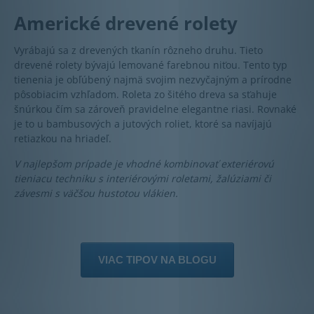
Americké drevené rolety
Vyrábajú sa z drevených tkanín rôzneho druhu. Tieto
drevené rolety bývajú lemované farebnou niťou. Tento typ
tienenia je obľúbený najmä svojim nezvyčajným a prírodne
pôsobiacim vzhľadom. Roleta zo šitého dreva sa sťahuje
šnúrkou čím sa zároveň pravidelne elegantne riasi. Rovnaké
je to u bambusových a jutových roliet, ktoré sa navíjajú
retiazkou na hriadeľ.
V najlepšom prípade je vhodné kombinovať exteriérovú
tieniacu techniku s interiérovými roletami, žalúziami či
závesmi s väčšou hustotou vlákien.
VIAC TIPOV NA BLOGU