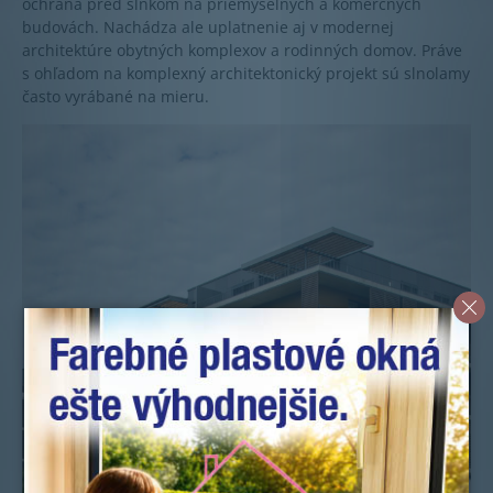
ochrana pred slnkom na priemyselných a komerčných
budovách. Nachádza ale uplatnenie aj v modernej
architektúre obytných komplexov a rodinných domov. Práve
s ohľadom na komplexný architektonický projekt sú slnolamy
často vyrábané na mieru.