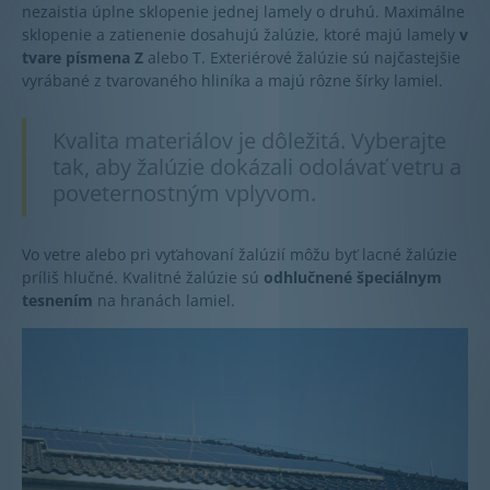
nezaistia úplne sklopenie jednej lamely o druhú. Maximálne
sklopenie a zatienenie dosahujú žalúzie, ktoré majú lamely
v
tvare písmena Z
alebo T. Exteriérové žalúzie sú najčastejšie
vyrábané z tvarovaného hliníka a majú rôzne šírky lamiel.
Kvalita materiálov je dôležitá. Vyberajte
tak, aby žalúzie dokázali odolávať vetru a
poveternostným vplyvom.
Vo vetre alebo pri vyťahovaní žalúzií môžu byť lacné žalúzie
príliš hlučné. Kvalitné žalúzie sú
odhlučnené špeciálnym
tesnením
na hranách lamiel.