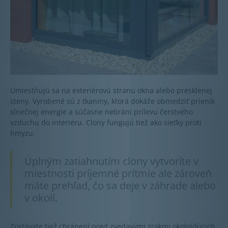
Umiestňujú sa na exteriérovú stranu okna alebo presklenej
steny. Vyrobené sú z tkaniny, ktorá dokáže obmedziť prienik
slnečnej energie a súčasne nebráni prílevu čerstvého
vzduchu do interiéru. Clony fungujú tiež ako sieťky proti
hmyzu.
Úplným zatiahnutím clony vytvoríte v
miestnosti príjemné prítmie ale zároveň
máte prehľad, čo sa deje v záhrade alebo
v okolí.
Zostávate tiež chránení pred zvedavými zrakmi okoloidúcich.