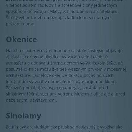
V neposlednom rade, zvislé screenové clony jedinečným
spôsobom dotvárajú celkový vzhľad domu a architektúru.
Široký výber farieb umožňuje zladiť clonu s ostatnými
prvkami domu.
Okenice
Na trhu s exteriérovým tienením sa stále častejšie objavujú
aj klasické drevené okenice. Vytvárajú veľmi osobitú
atmosféru a dodávajú šmrnc domom vo vidieckom štýle, no
posuvné okenice môžu byť tiež výrazným prvkom v modernej
architektúre. Lamelové okenice dokážu počas horúcich
letných dní vytvoriť v dome alebo v byte príjemnú klímu.
Zároveň pomáhajú s úsporou energie, chránia pred
slnečnými lúčmi, svetlom, vetrom, hlukom z ulice ale aj pred
neželanými návštevníkmi.
Slnolamy
Zaujímavý architektonický prvok sa najčastejšie využíva ako