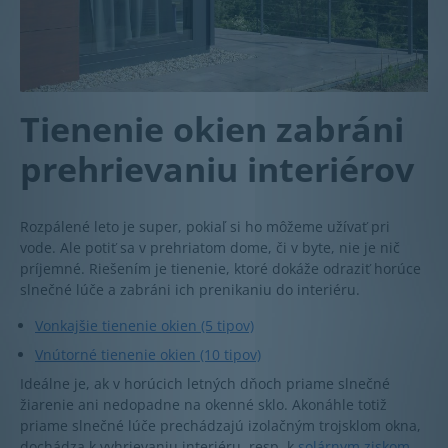
Tienenie okien zabráni
prehrievaniu interiérov
Rozpálené leto je super, pokiaľ si ho môžeme užívať pri
vode. Ale potiť sa v prehriatom dome, či v byte, nie je nič
príjemné. Riešením je tienenie, ktoré dokáže odraziť horúce
slnečné lúče a zabráni ich prenikaniu do interiéru.
Vonkajšie tienenie okien (5 tipov)
Vnútorné tienenie okien (10 tipov)
Ideálne je, ak v horúcich letných dňoch priame slnečné
žiarenie ani nedopadne na okenné sklo. Akonáhle totiž
priame slnečné lúče prechádzajú izolačným trojsklom okna,
dochádza k vyhrievaniu interiéru, resp. k
solárnym ziskom
.