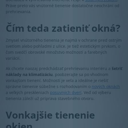
Práve preto vás vnútorné tienenie dostatočne neochráni od
prehrievania.
Čím teda zatieniť okná?
Zmysel vnútorného tienenia je najmä v ochrane pred ostrým
svetlom alebo pohľadmi z ulice. Je tiež estetickým prvkom, o
čom svedčí obrovské množstvo možností a farebných
variácií.
Ak chcete naozaj predchádzať prehrievaniu interiéru a
šetriť
náklady na klimatizáciu
, poobzerajte sa po vhodnom
vonkajšom tienení. Možností je veľa a ideálne je riešiť
správne tienenie súbežne s rozhodovaním o
nových oknách
a veľkých preskleniach
posuvných dverí
. Veď od výberu
tienenia záleží už príprava stavebného otvoru.
Vonkajšie tienenie
okien