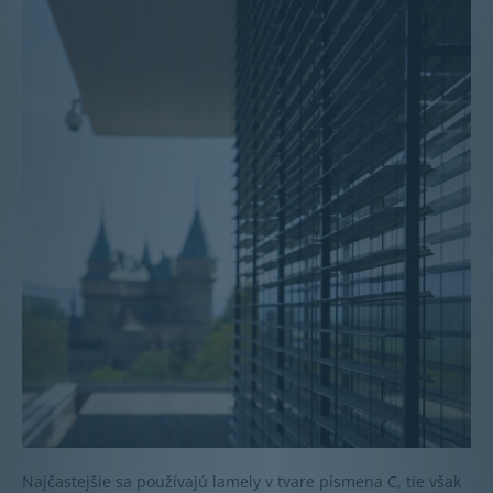
Najčastejšie sa používajú lamely v tvare písmena C, tie však