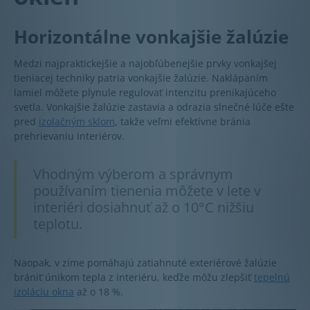
Horizontálne vonkajšie žalúzie
Medzi najpraktickejšie a najobľúbenejšie prvky vonkajšej
tieniacej techniky patria vonkajšie žalúzie. Naklápaním
lamiel môžete plynule regulovať intenzitu prenikajúceho
svetla. Vonkajšie žalúzie zastavia a odrazia slnečné lúče ešte
pred
izolačným sklom
, takže veľmi efektívne bránia
prehrievaniu interiérov.
Vhodným výberom a správnym
používaním tienenia môžete v lete v
interiéri dosiahnuť až o 10°C nižšiu
teplotu.
Naopak, v zime pomáhajú zatiahnuté exteriérové žalúzie
brániť únikom tepla z interiéru, keďže môžu zlepšiť
tepelnú
izoláciu okna
až o 18 %.