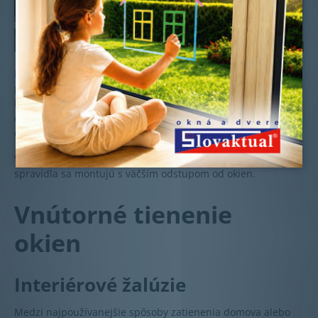
Horizontálne slnolamy sa montujú nad okná a veľké
presklené plochy, prípadne neprerušovane po celej dĺžke
budovy. Vždy však so zreteľom na trasu slnka po oblohe. V
čase, kedy slnko páli najintenzívnejšie, dokážu slnolamy
efektívne lámať slnečné lúče.
Vertikálne slnolamy sú podobné vonkajším žalúziám, ale
spravidla sa montujú s väčším odstupom od okien.
Vnútorné tienenie
okien
Interiérové žalúzie
Medzi najpoužívanejšie spôsoby zatienenia domova alebo