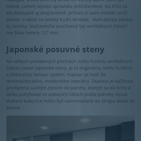
nabok. Lamely bývajú spravidla jednofarebné. Na trhu sú
ale dostupné aj dvojfarebné, pričom si sami môžete určiť
pomer, v akom sa lamely budú striedať. Nahrádzajú závesy
aj záclony. Najčastejšie používaný typ vertikálnych žalúzií
ma šírku lamely 127 mm.
Japonské posuvné steny
Na veľkých presklených plochách môžu funkciu vertikálnych
žalúzií zastať japonské steny. Je to originálny, veľmi funkčný
a dekoračný tieniaci systém. Najviac sa hodí do
minimalistického, moderného interiéru. Tkanina je väčšinou
prichytená suchým zipsom do panelu, ktorým sa dá ticho a
ľahko pohybovať vo vodiacich lištách podľa potreby tienia.
Vodiace koľajnice môžu byť namontované do stropu alebo do
konzol.