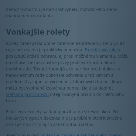
Samozrejmosťou je možnosť výberu motorického alebo
manuálneho ovládania.
Vonkajšie rolety
Rolety zabezpečia úplné zatemnenie interiéru, ale plynulá
regulácia svetla je prakticky nemožná.
Exteriérové rolety
poskytujú dobrú ochranu aj proti možnému vlámaniu. Môžu
obsahovať bezpečnostné prvky proti vytrhnutiu alebo
nadvihnutiu. Taktiež fungujú ako bariéra proti hluku a v
neposlednom rade dokonale ochránia pred vetrom a
dažďom. Zvyčajne sú vyrobené z hliníkových lamiel, ktoré
môžu byť vyplnené izolačnou penou. Dajú sa doplniť
sieťkami proti hmyzu
integrovanými priamo do roletového
boxu.
Exteriérové rolety sa dajú použiť aj na strešné okná. Pri
niektorých typoch dokonca nie je problém otvoriť strešné
okno až na 22 cm aj so zatiahnutou roletou.
Prečítajte si tiež:
Sú lepšie vonkajšie žalúzie alebo rolety?