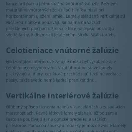
kancelárií patria jednoznačne vnútorné žalúzie. Bežnými
materiálmi vnútorných žalúzií sú hliník a plast pri
horizontálnom uložení lamiel. Lamely skladané vertikálne sú
väčšinou z látky a používajú sa najmä na väčších
presklených plochách. Slnečné lúče najlepšie odrážajú
svetlé farby, k dispozícii je ale veľmi široká škála farieb.
Celotieniace vnútorné žalúzie
Horizontálne interiérové žalúzie môžu byť vyrobené aj v
celotieniacom vyhotovení. V zatiahnutom stave lamely
prekrývajú aj diery, cez ktoré prechádzajú textilné vodiace
pásky, takže svetlo nemá kadiaľ prenikať dnu.
Vertikálne interiérové žalúzie
Oľúbený spôsob tienenia najmä v kanceláriách a zasadacích
miestnostiach. Pevné látkové lamely siahajú až po zem a
často sa používajú aj na optické predelenie väčších
priestorov. Pomocou šnúrky a retiazky je možné zvislé lamely
naklápať podľa potreby alebo ich všetky úplne odhrnúť