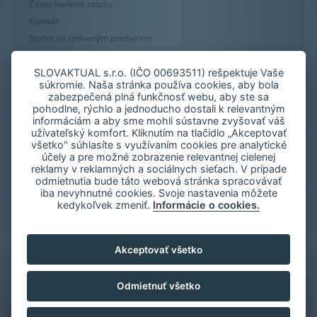
Často kladené otázky
Kontakt
Staňte sa zmluvným predajcom
Mapa stránky
Zásady používania súborov cookie
SLOVAKTUAL s.r.o. (IČO 00693511) rešpektuje Vaše
súkromie. Naša stránka používa cookies, aby bola
Nastavenie cookies
zabezpečená plná funkčnosť webu, aby ste sa
Oznámenie nekalých praktík
pohodlne, rýchlo a jednoducho dostali k relevantným
informáciám a aby sme mohli sústavne zvyšovať váš
užívateľský komfort. Kliknutím na tlačidlo „Akceptovať
všetko" súhlasíte s využívaním cookies pre analytické
účely a pre možné zobrazenie relevantnej cielenej
reklamy v reklamných a sociálnych sieťach. V prípade
odmietnutia bude táto webová stránka spracovávať
iba nevyhnutné cookies. Svoje nastavenia môžete
kedykoľvek zmeniť.
Informácie o cookies.
Akceptovať všetko
Odmietnuť všetko