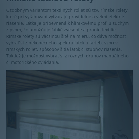
Ozdobným variantom textilných roliet sú tzv. rímske rolety,
ktoré pri vyťahovaní vytvárajú pravidelné a veľmi efektné
riasenie. Látka je pripevnená k hliníkovému profilu suchým
zipsom, čo umožňuje ľahké zvesenie a pranie textílie.
Rímske rolety sú väčšinou šité na mieru, čo dáva možnosť
vybrať si z nekonečného spektra látok a farieb, vzorov
rímskych roliet, spôsobov šitia látok či stupňov riasenia.
Taktiež je možnosť vybrať si z rôznych druhov manuálneho
či motorického ovládania.