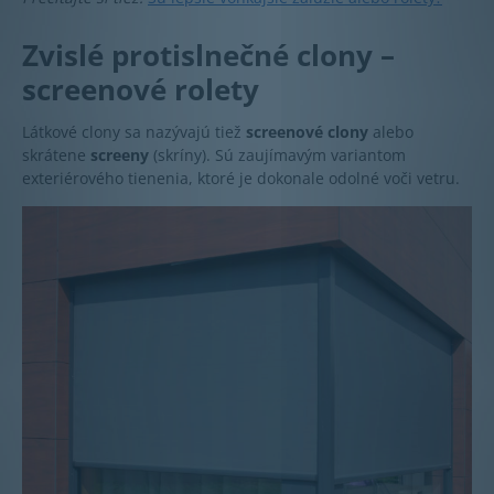
Zvislé protislnečné clony –
screenové rolety
Látkové clony sa nazývajú tiež
screenové clony
alebo
skrátene
screeny
(skríny). Sú zaujímavým variantom
exteriérového tienenia, ktoré je dokonale odolné voči vetru.