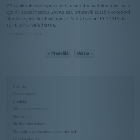
V Slovaktuale sme spoločne s našim dodávateľom dverných
výplní, spoločnosťou GAVAplast, pripravili súťaž o vchodové
hliníkové jednokrídlové dvere. Súťaž trvá od 19.9.2016 do
10.10.2016. Veľa šťastia.
Uverejnené: 17.9.2016
« Predošlá
Ďalšia »
Novinky
Okná a dvere
Doplnky
Zmluvní predajcovia
Referencie
Služby zákazníkom
Manuály a vyhlásenia o parametroch
Cenová ponuka