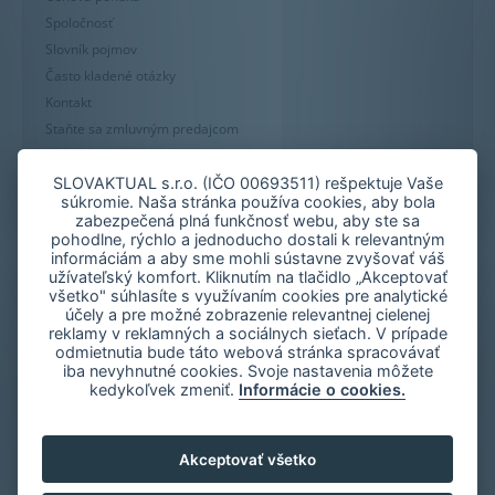
Spoločnosť
Slovník pojmov
Často kladené otázky
Kontakt
Staňte sa zmluvným predajcom
Mapa stránky
Zásady používania súborov cookie
SLOVAKTUAL s.r.o. (IČO 00693511) rešpektuje Vaše
súkromie. Naša stránka používa cookies, aby bola
Nastavenie cookies
zabezpečená plná funkčnosť webu, aby ste sa
Oznámenie nekalých praktík
pohodlne, rýchlo a jednoducho dostali k relevantným
informáciám a aby sme mohli sústavne zvyšovať váš
užívateľský komfort. Kliknutím na tlačidlo „Akceptovať
všetko" súhlasíte s využívaním cookies pre analytické
účely a pre možné zobrazenie relevantnej cielenej
reklamy v reklamných a sociálnych sieťach. V prípade
odmietnutia bude táto webová stránka spracovávať
iba nevyhnutné cookies. Svoje nastavenia môžete
kedykoľvek zmeniť.
Informácie o cookies.
Akceptovať všetko