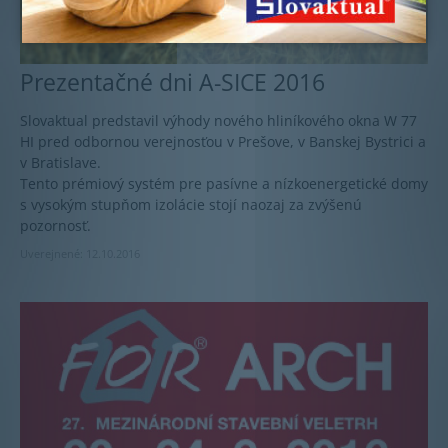
Prezentačné dni A-SICE 2016
Slovaktual predstavil výhody nového hliníkového okna W 77
HI pred odbornou verejnosťou v Prešove, v Banskej Bystrici a
v Bratislave.
Tento prémiový systém pre pasívne a nízkoenergetické domy
s vysokým stupňom izolácie stojí naozaj za zvýšenú
pozornosť.
Uverejnené: 12.10.2016