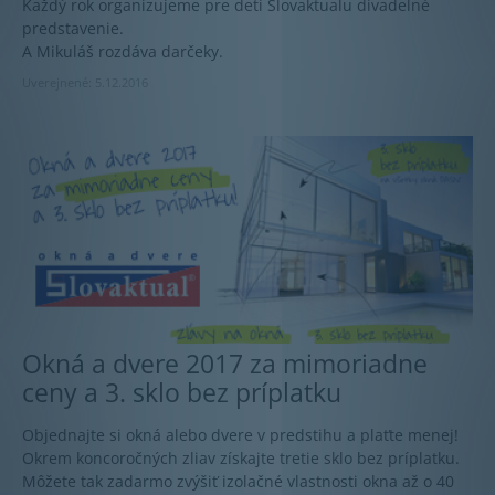
Každý rok organizujeme pre deti Slovaktualu divadelné
predstavenie.
A Mikuláš rozdáva darčeky.
Uverejnené: 5.12.2016
Okná a dvere 2017 za mimoriadne
ceny a 3. sklo bez príplatku
Objednajte si okná alebo dvere v predstihu a plaťte menej!
Okrem koncoročných zliav získajte tretie sklo bez príplatku.
Môžete tak zadarmo zvýšiť izolačné vlastnosti okna až o 40