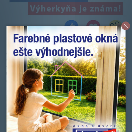
Nové hliníkové dvere vyhráva…
V dňoch 19.9. až 10.10. sa na facebookových stránkach
Slovaktualu a GAVAplastu konala súťaž o hliníkové dvere
SLOVAKTUAL s dvernou výplňou od GAVAplastu. Výhercom
nových hliníkových dverí sa stáva…
Uverejnené: 14.10.2016