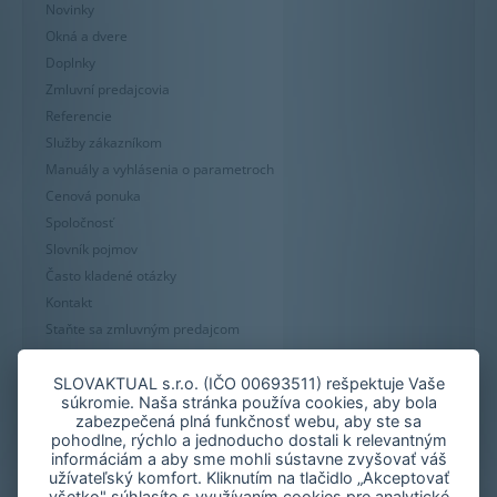
Novinky
Okná a dvere
Doplnky
Zmluvní predajcovia
Referencie
Služby zákazníkom
Manuály a vyhlásenia o parametroch
Cenová ponuka
Spoločnosť
Slovník pojmov
Často kladené otázky
Kontakt
Staňte sa zmluvným predajcom
Mapa stránky
Zásady používania súborov cookie
SLOVAKTUAL s.r.o. (IČO 00693511) rešpektuje Vaše
súkromie. Naša stránka používa cookies, aby bola
Nastavenie cookies
zabezpečená plná funkčnosť webu, aby ste sa
Oznámenie nekalých praktík
pohodlne, rýchlo a jednoducho dostali k relevantným
informáciám a aby sme mohli sústavne zvyšovať váš
užívateľský komfort. Kliknutím na tlačidlo „Akceptovať
všetko" súhlasíte s využívaním cookies pre analytické