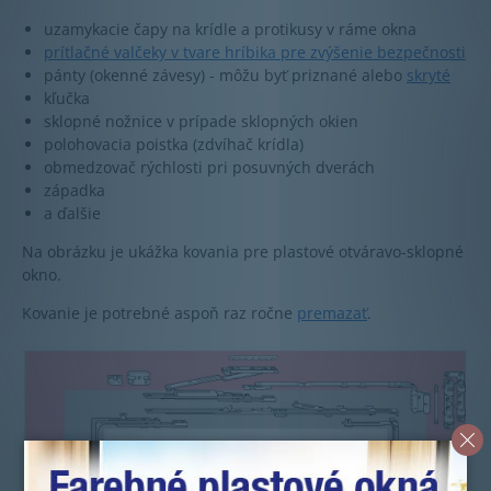
uzamykacie čapy na krídle a protikusy v ráme okna
prítlačné valčeky v tvare hríbika pre zvýšenie bezpečnosti
pánty (okenné závesy) - môžu byť priznané alebo
skryté
kľučka
sklopné nožnice v prípade sklopných okien
polohovacia poistka (zdvíhač krídla)
obmedzovač rýchlosti pri posuvných dverách
západka
a ďalšie
Na obrázku je ukážka kovania pre plastové otváravo-sklopné
okno.
Kovanie je potrebné aspoň raz ročne
premazať
.